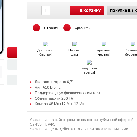
В КОРЗИНУ
ПОКУПКА В 1 
Отложить
Сравнить
Доставка -
Новый -
Гарантия -
Знания
быстро!
факт!
честно!
бесцен
Поддержка -
всегда!
Диагональ экрана 6,7"
Чип A16 Bionic
Поддержка двух физических сим-карт
Объем памяти 256 Гб
Камера 48 Мп+12 Мп+12 Мп
Указанные на сайте цены не являются публичной офертой
(ст.435 ГК РФ).
Указанные цены действительны при оплате наличными.