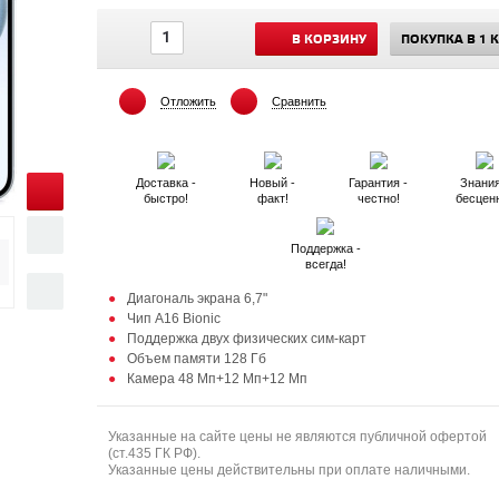
В КОРЗИНУ
ПОКУПКА В 1 
Отложить
Сравнить
Доставка -
Новый -
Гарантия -
Знания
быстро!
факт!
честно!
бесцен
Поддержка -
всегда!
Диагональ экрана 6,7"
Чип A16 Bionic
Поддержка двух физических сим-карт
Объем памяти 128 Гб
Камера 48 Мп+12 Мп+12 Мп
Указанные на сайте цены не являются публичной офертой
(ст.435 ГК РФ).
Указанные цены действительны при оплате наличными.