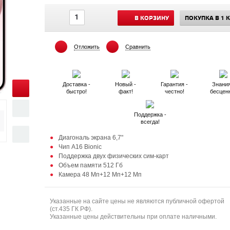
В КОРЗИНУ
ПОКУПКА В 1 
Отложить
Сравнить
Доставка -
Новый -
Гарантия -
Знания
быстро!
факт!
честно!
бесцен
Поддержка -
всегда!
Диагональ экрана 6,7"
Чип A16 Bionic
Поддержка двух физических сим-карт
Объем памяти 512 Гб
Камера 48 Мп+12 Мп+12 Мп
Указанные на сайте цены не являются публичной офертой
(ст.435 ГК РФ).
Указанные цены действительны при оплате наличными.