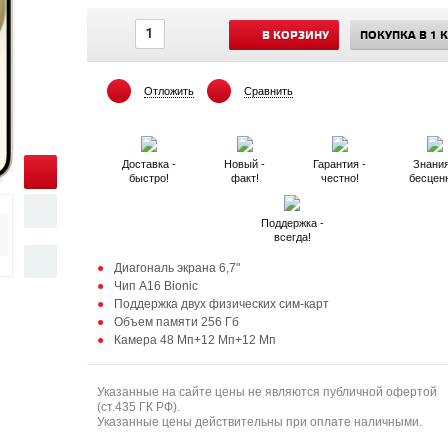
В КОРЗИНУ
ПОКУПКА В 1 
Отложить
Сравнить
Доставка -
Новый -
Гарантия -
Знания
быстро!
факт!
честно!
бесцен
Поддержка -
всегда!
Диагональ экрана 6,7"
Чип A16 Bionic
Поддержка двух физических сим-карт
Объем памяти 256 Гб
Камера 48 Мп+12 Мп+12 Мп
Указанные на сайте цены не являются публичной офертой
(ст.435 ГК РФ).
Указанные цены действительны при оплате наличными.