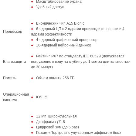
Масштабирование экрана
Удобный доступ
Бионический чип A15 Bionic
6-ядерный ЦП с 2 ядрами производительности и 4
Процессор
ядрами эффективности
4-ядерный графический процессор
16-ядерный нейронный движок
Рейтинг IP67 по стандарту IEC 60529 (допускается
Влагозащита
погружение в воду на глубину до 1 метра длительностью
до 30 минут)
Память
Объем памяти 256 ГБ
Операционная
iOS 15
система
12 Мп, широкоугольная
Диафрагма ƒ/1.8
Цифровой зум (до 5 раз)
Режим «Портрет» с улучшенным эффектом боке