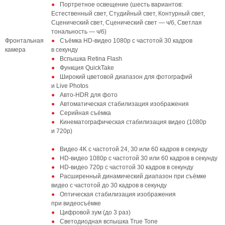
Портретное освещение (шесть вариантов:
Естественный свет, Студийный свет, Контурный свет,
Сценический свет, Сценический свет — ч/б, Светлая
тональность — ч/б)
Фронтальная
Съёмка HD‑видео 1080p с частотой 30 кадров
камера
в секунду
Вспышка Retina Flash
Функция QuickTake
Широкий цветовой диапазон для фотографий
и Live Photos
Авто‑HDR для фото
Автоматическая стабилизация изображения
Серийная съёмка
Кинематографическая стабилизация видео (1080p
и 720p)
Видео 4K с частотой 24, 30 или 60 кадров в секунду
HD‑видео 1080p с частотой 30 или 60 кадров в секунду
HD‑видео 720p с частотой 30 кадров в секунду
Расширенный динамический диапазон при съёмке
видео с частотой до 30 кадров в секунду
Оптическая стабилизация изображения
при видеосъёмке
Цифровой зум (до 3 раз)
Светодиодная вспышка True Tone