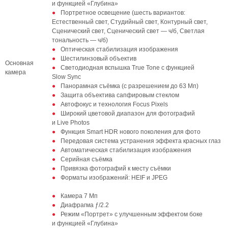
и функцией «Глубина»
Портретное освещение (шесть вариантов:
Естественный свет, Студийный свет, Контурный свет,
Сценический свет, Сценический свет — ч/б, Светлая
тональность — ч/б)
Оптическая стабилизация изображения
Шестилинзовый объектив
Основная
Светодиодная вспышка True Tone с функцией
камера
Slow Sync
Панорамная съёмка (с разрешением до 63 Мп)
Защита объектива сапфировым стеклом
Автофокус и технология Focus Pixels
Широкий цветовой диапазон для фотографий
и Live Photos
Функция Smart HDR нового поколения для фото
Передовая система устранения эффекта красных глаз
Автоматическая стабилизация изображения
Серийная съёмка
Привязка фотографий к месту съёмки
Форматы изображений: HEIF и JPEG
Камера 7 Мп
Диафрагма ƒ/2.2
Режим «Портрет» с улучшенным эффектом боке
и функцией «Глубина»