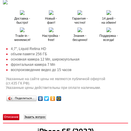
Доставка -
Новый -
Гарантия -
14 дней -
быстро!
факт!
честно!
на обмен!
Trade-in -
Настройка -
Знания -
Поддержка -
меняемся!
free!
бесценно!
всегда!
4,7", Liquid Retina HD
объем памяти 256 ГБ
основная камера 12 Мп, широкоугольная
фронтальная камера 7 Мп
воспроизведение видео до 15 часов
Указанные на сайте цены не являются публичной офертой
(ст.435 ГК РФ).
Указанные цены действительны при оплате наличными.
Поделиться…
Описание
Задать вопрос