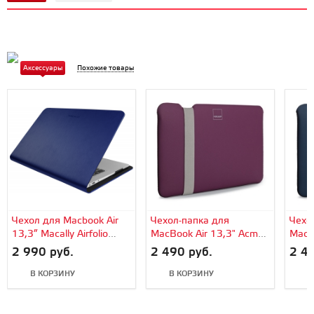
Аксессуары
Похожие товары
Чехол для Macbook Air
Чехол-папка для
Чехо
13,3” Macally Airfolio
MacBook Air 13,3" Acme
MacB
(синий)
Made The Skinny Sleeve
Made
2 990 руб.
2 490 руб.
2 49
(Фиолетовый)
(Сини
В КОРЗИНУ
В КОРЗИНУ
В