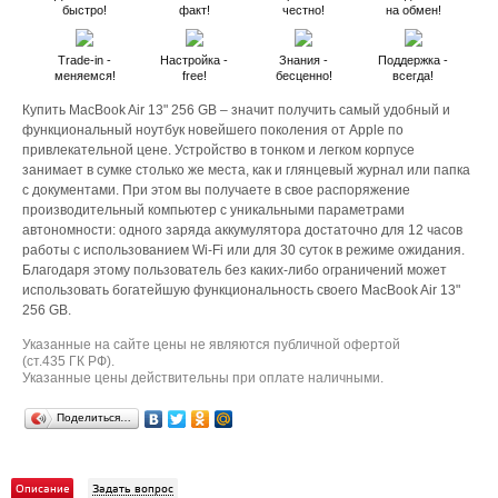
быстро!
факт!
честно!
на обмен!
Trade-in -
Настройка -
Знания -
Поддержка -
меняемся!
free!
бесценно!
всегда!
Купить MacBook Air 13" 256 GB – значит получить самый удобный и
функциональный ноутбук новейшего поколения от Apple по
привлекательной цене. Устройство в тонком и легком корпусе
занимает в сумке столько же места, как и глянцевый журнал или папка
с документами. При этом вы получаете в свое распоряжение
производительный компьютер с уникальными параметрами
автономности: одного заряда аккумулятора достаточно для 12 часов
работы с использованием Wi-Fi или для 30 суток в режиме ожидания.
Благодаря этому пользователь без каких-либо ограничений может
использовать богатейшую функциональность своего MacBook Air 13"
256 GB.
Указанные на сайте цены не являются публичной офертой
(ст.435 ГК РФ).
Указанные цены действительны при оплате наличными.
Поделиться…
Описание
Задать вопрос