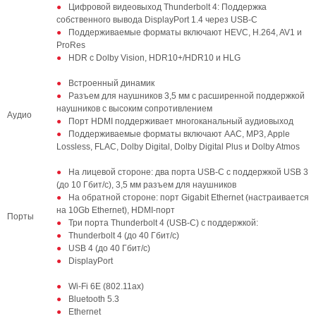
Цифровой видеовыход Thunderbolt 4: Поддержка
собственного вывода DisplayPort 1.4 через USB-C
Поддерживаемые форматы включают HEVC, H.264, AV1 и
ProRes
HDR с Dolby Vision, HDR10+/HDR10 и HLG
Встроенный динамик
Разъем для наушников 3,5 мм с расширенной поддержкой
наушников с высоким сопротивлением
Аудио
Порт HDMI поддерживает многоканальный аудиовыход
Поддерживаемые форматы включают AAC, MP3, Apple
Lossless, FLAC, Dolby Digital, Dolby Digital Plus и Dolby Atmos
На лицевой стороне: два порта USB-C с поддержкой USB 3
(до 10 Гбит/с), 3,5 мм разъем для наушников
На обратной стороне: порт Gigabit Ethernet (настраивается
на 10Gb Ethernet), HDMI-порт
Порты
Три порта Thunderbolt 4 (USB-C) с поддержкой:
Thunderbolt 4 (до 40 Гбит/с)
USB 4 (до 40 Гбит/с)
DisplayPort
Wi-Fi 6E (802.11ax)
Bluetooth 5.3
Ethernet