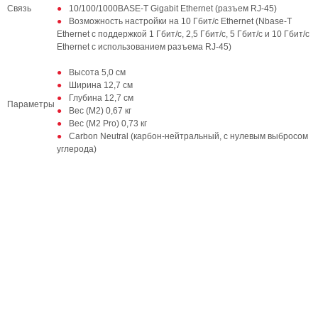
Связь
10/100/1000BASE-T Gigabit Ethernet (разъем RJ-45)
Возможность настройки на 10 Гбит/с Ethernet (Nbase-T
Ethernet с поддержкой 1 Гбит/с, 2,5 Гбит/с, 5 Гбит/с и 10 Гбит/с
Ethernet с использованием разъема RJ-45)
Высота 5,0 см
Ширина 12,7 см
Глубина 12,7 см
Параметры
Вес (M2) 0,67 кг
Вес (M2 Pro) 0,73 кг
Carbon Neutral (карбон-нейтральный, с нулевым выбросом
углерода)