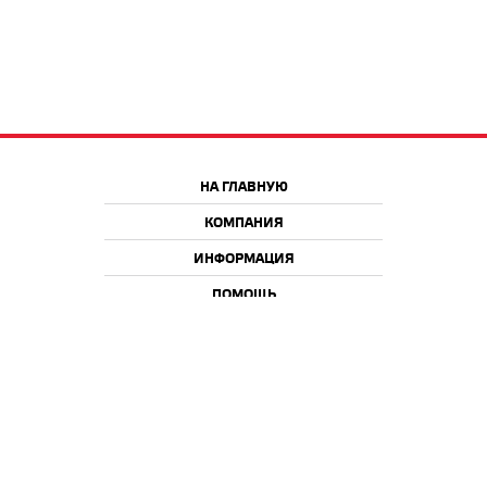
НА ГЛАВНУЮ
КОМПАНИЯ
ИНФОРМАЦИЯ
ПОМОЩЬ
Краснодар
Москва
+7 918 9 222 222
+7 988 666 666 8
+7 938 4 222 222
2026 © iQmac.ru
Все права защищены