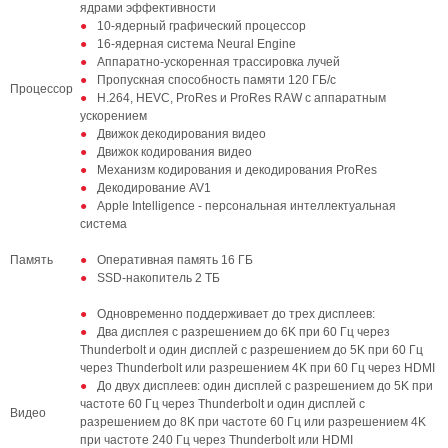
ядрами эффективности
10-ядерный графический процессор
16‑ядерная система Neural Engine
Аппаратно-ускоренная трассировка лучей
Пропускная способность памяти 120 ГБ/с
Процессор
H.264, HEVC, ProRes и ProRes RAW с аппаратным
ускорением
Движок декодирования видео
Движок кодирования видео
Механизм кодирования и декодирования ProRes
Декодирование AV1
Apple Intelligence - персональная интеллектуальная
система
Память
Оперативная память 16 ГБ
SSD‑накопитель 2 ТБ
Одновременно поддерживает до трех дисплеев:
Два дисплея с разрешением до 6K при 60 Гц через
Thunderbolt и один дисплей с разрешением до 5K при 60 Гц
через Thunderbolt или разрешением 4K при 60 Гц через HDMI
До двух дисплеев: один дисплей с разрешением до 5K при
частоте 60 Гц через Thunderbolt и один дисплей с
Видео
разрешением до 8K при частоте 60 Гц или разрешением 4K
при частоте 240 Гц через Thunderbolt или HDMI