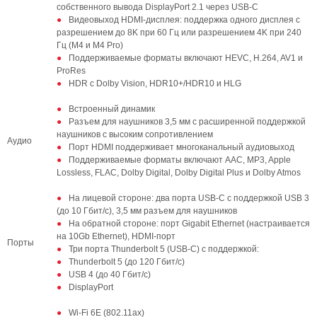
собственного вывода DisplayPort 2.1 через USB‑C
Видеовыход HDMI-дисплея: поддержка одного дисплея с
разрешением до 8K при 60 Гц или разрешением 4K при 240
Гц (M4 и M4 Pro)
Поддерживаемые форматы включают HEVC, H.264, AV1 и
ProRes
HDR с Dolby Vision, HDR10+/HDR10 и HLG
Встроенный динамик
Разъем для наушников 3,5 мм с расширенной поддержкой
наушников с высоким сопротивлением
Аудио
Порт HDMI поддерживает многоканальный аудиовыход
Поддерживаемые форматы включают AAC, MP3, Apple
Lossless, FLAC, Dolby Digital, Dolby Digital Plus и Dolby Atmos
На лицевой стороне: два порта USB-C с поддержкой USB 3
(до 10 Гбит/с), 3,5 мм разъем для наушников
На обратной стороне: порт Gigabit Ethernet (настраивается
на 10Gb Ethernet), HDMI-порт
Порты
Три порта Thunderbolt 5 (USB-C) с поддержкой:
Thunderbolt 5 (до 120 Гбит/с)
USB 4 (до 40 Гбит/с)
DisplayPort
Wi-Fi 6E (802.11ax)