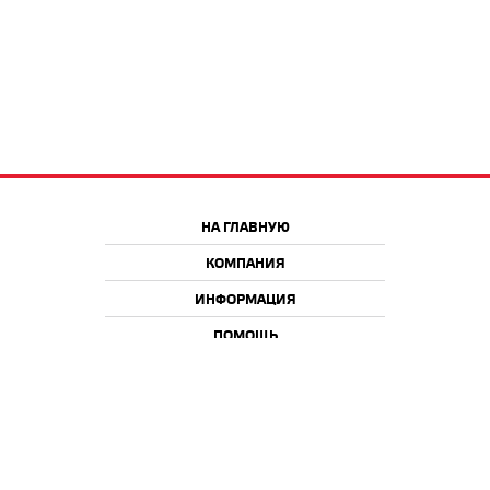
НА ГЛАВНУЮ
КОМПАНИЯ
ИНФОРМАЦИЯ
ПОМОЩЬ
Краснодар
Москва
+7 918 9 222 222
+7 988 666 666 8
+7 938 4 222 222
2026 © iQmac.ru
Все права защищены