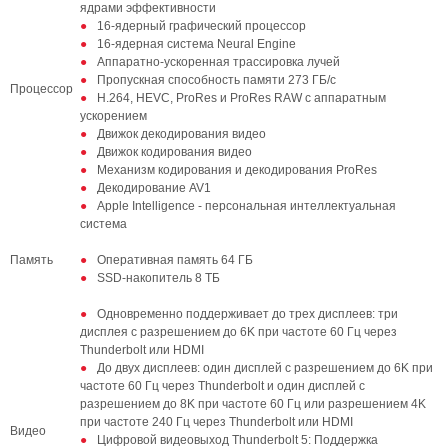
ядрами эффективности
16-ядерный графический процессор
16‑ядерная система Neural Engine
Аппаратно-ускоренная трассировка лучей
Пропускная способность памяти 273 ГБ/с
Процессор
H.264, HEVC, ProRes и ProRes RAW с аппаратным
ускорением
Движок декодирования видео
Движок кодирования видео
Механизм кодирования и декодирования ProRes
Декодирование AV1
Apple Intelligence - персональная интеллектуальная
система
Память
Оперативная память 64 ГБ
SSD‑накопитель 8 ТБ
Одновременно поддерживает до трех дисплеев: три
дисплея с разрешением до 6K при частоте 60 Гц через
Thunderbolt или HDMI
До двух дисплеев: один дисплей с разрешением до 6K при
частоте 60 Гц через Thunderbolt и один дисплей с
разрешением до 8K при частоте 60 Гц или разрешением 4K
при частоте 240 Гц через Thunderbolt или HDMI
Видео
Цифровой видеовыход Thunderbolt 5: Поддержка