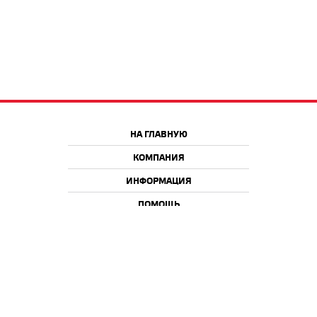
НА ГЛАВНУЮ
КОМПАНИЯ
ИНФОРМАЦИЯ
ПОМОЩЬ
Краснодар
Москва
+7 918 9 222 222
+7 988 666 666 8
+7 938 4 222 222
2026 © iQmac.ru
Все права защищены