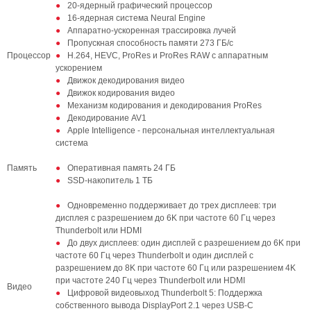
20-ядерный графический процессор
16‑ядерная система Neural Engine
Аппаратно-ускоренная трассировка лучей
Пропускная способность памяти 273 ГБ/с
Процессор
H.264, HEVC, ProRes и ProRes RAW с аппаратным
ускорением
Движок декодирования видео
Движок кодирования видео
Механизм кодирования и декодирования ProRes
Декодирование AV1
Apple Intelligence - персональная интеллектуальная
система
Память
Оперативная память 24 ГБ
SSD‑накопитель 1 ТБ
Одновременно поддерживает до трех дисплеев: три
дисплея с разрешением до 6K при частоте 60 Гц через
Thunderbolt или HDMI
До двух дисплеев: один дисплей с разрешением до 6K при
частоте 60 Гц через Thunderbolt и один дисплей с
разрешением до 8K при частоте 60 Гц или разрешением 4K
при частоте 240 Гц через Thunderbolt или HDMI
Видео
Цифровой видеовыход Thunderbolt 5: Поддержка
собственного вывода DisplayPort 2.1 через USB‑C