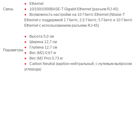
Ethernet
Связь
10/100/1000BASE-T Gigabit Ethernet (разъем RJ-45)
Возможность настройки на 10 Гбит/с Ethernet (Nbase-T
Ethernet с поддержкой 1 Гбит/с, 2,5 Гбит/с, 5 Гбит/с и 10 Гбит/с
Ethernet с использованием разъема RJ-45)
Высота 5,0 см
Ширина 12,7 см
Глубина 12,7 см
Параметры
Вес (M2) 0,67 кг
Вес (M2 Pro) 0,73 кг
Carbon Neutral (карбон-нейтральный, с нулевым выбросом
углерода)