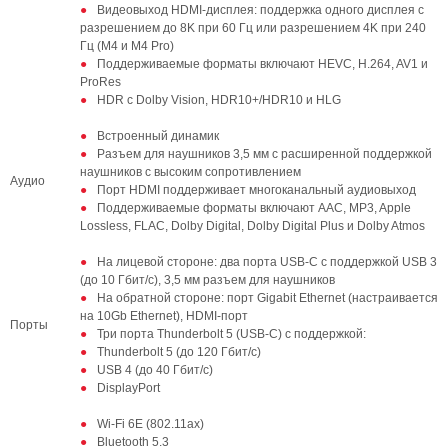
Видеовыход HDMI-дисплея: поддержка одного дисплея с
разрешением до 8K при 60 Гц или разрешением 4K при 240
Гц (M4 и M4 Pro)
Поддерживаемые форматы включают HEVC, H.264, AV1 и
ProRes
HDR с Dolby Vision, HDR10+/HDR10 и HLG
Встроенный динамик
Разъем для наушников 3,5 мм с расширенной поддержкой
наушников с высоким сопротивлением
Аудио
Порт HDMI поддерживает многоканальный аудиовыход
Поддерживаемые форматы включают AAC, MP3, Apple
Lossless, FLAC, Dolby Digital, Dolby Digital Plus и Dolby Atmos
На лицевой стороне: два порта USB-C с поддержкой USB 3
(до 10 Гбит/с), 3,5 мм разъем для наушников
На обратной стороне: порт Gigabit Ethernet (настраивается
на 10Gb Ethernet), HDMI-порт
Порты
Три порта Thunderbolt 5 (USB-C) с поддержкой:
Thunderbolt 5 (до 120 Гбит/с)
USB 4 (до 40 Гбит/с)
DisplayPort
Wi-Fi 6E (802.11ax)
Bluetooth 5.3