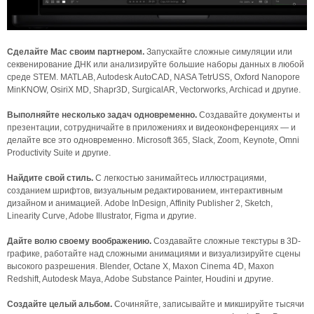
Сделайте Mac своим партнером.
Запускайте сложные симуляции или
секвенирование ДНК или анализируйте большие наборы данных в любой
среде STEM. MATLAB, Autodesk AutoCAD, NASA TetrUSS, Oxford Nanopore
MinKNOW, OsiriX MD, Shapr3D, SurgicalAR, Vectorworks, Archicad и другие.
Выполняйте несколько задач одновременно.
Создавайте документы и
презентации, сотрудничайте в приложениях и видеоконференциях — и
делайте все это одновременно. Microsoft 365, Slack, Zoom, Keynote, Omni
Productivity Suite и другие.
Найдите свой стиль.
С легкостью занимайтесь иллюстрациями,
созданием шрифтов, визуальным редактированием, интерактивным
дизайном и анимацией. Adobe InDesign, Affinity Publisher 2, Sketch,
Linearity Curve, Adobe Illustrator, Figma и другие.
Дайте волю своему воображению.
Создавайте сложные текстуры в 3D-
графике, работайте над сложными анимациями и визуализируйте сцены
высокого разрешения. Blender, Octane X, Maxon Cinema 4D, Maxon
Redshift, Autodesk Maya, Adobe Substance Painter, Houdini и другие.
Создайте целый альбом.
Сочиняйте, записывайте и микшируйте тысячи