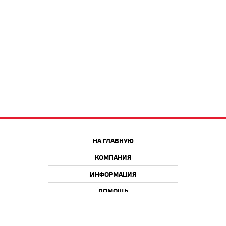
НА ГЛАВНУЮ
КОМПАНИЯ
ИНФОРМАЦИЯ
ПОМОЩЬ
Краснодар
Москва
+7 918 9 222 222
+7 988 666 666 8
+7 938 4 222 222