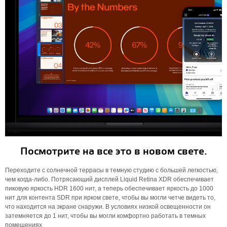
Посмотрите на все это в новом свете.
Переходите с солнечной террасы в темную студию с большей легкостью,
чем когда-либо. Потрясающий дисплей Liquid Retina XDR обеспечивает
пиковую яркость HDR 1600 нит, а теперь обеспечивает яркость до 1000
нит для контента SDR при ярком свете, чтобы вы могли четче видеть то,
что находится на экране снаружи. В условиях низкой освещенности он
затемняется до 1 нит, чтобы вы могли комфортно работать в темных
помещениях