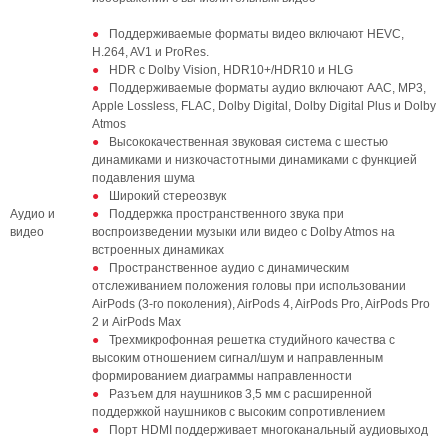
Поддерживаемые форматы видео включают HEVC,
H.264, AV1 и ProRes.
HDR с Dolby Vision, HDR10+/HDR10 и HLG
Поддерживаемые форматы аудио включают AAC, MP3,
Apple Lossless, FLAC, Dolby Digital, Dolby Digital Plus и Dolby
Atmos
Высококачественная звуковая система с шестью
динамиками и низкочастотными динамиками с функцией
подавления шума
Широкий стереозвук
Аудио и
Поддержка пространственного звука при
видео
воспроизведении музыки или видео с Dolby Atmos на
встроенных динамиках
Пространственное аудио с динамическим
отслеживанием положения головы при использовании
AirPods (3-го поколения), AirPods 4, AirPods Pro, AirPods Pro
2 и AirPods Max
Трехмикрофонная решетка студийного качества с
высоким отношением сигнал/шум и направленным
формированием диаграммы направленности
Разъем для наушников 3,5 мм с расширенной
поддержкой наушников с высоким сопротивлением
Порт HDMI поддерживает многоканальный аудиовыход