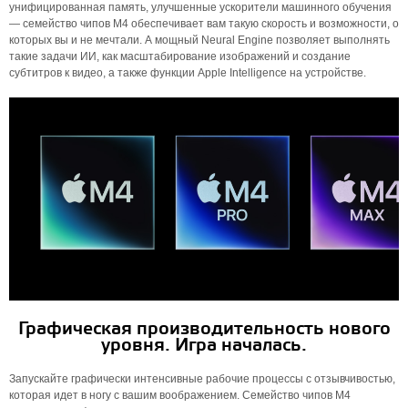
унифицированная память, улучшенные ускорители машинного обучения
— семейство чипов M4 обеспечивает вам такую ​​скорость и возможности, о
которых вы и не мечтали. А мощный Neural Engine позволяет выполнять
такие задачи ИИ, как масштабирование изображений и создание
субтитров к видео, а также функции Apple Intelligence на устройстве.
Графическая производительность нового
уровня. Игра началась.
Запускайте графически интенсивные рабочие процессы с отзывчивостью,
которая идет в ногу с вашим воображением. Семейство чипов M4