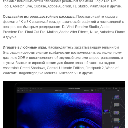
треков с помощью сотен плагинов в реальном времени. Logic Pro, Pro
Tools, Ableton Live, Cubase, Adobe Audition, FL Studio, MainStage и другие.
Создавайте истории, достойные рассказа.
Просматривайте кадры в
формате 4K и 8K и занимайтесь динамической графикой и композицией с
невероятно быстрым рендерингом. DaVinci Resolve Studio, Adobe
Premiere Pro, Final Cut Pro, Motion, Adobe After Effects, Nuke, Autodesk Flame
и другие.
Играйте в любимые игры.
Наслаждайтесь захватывающим геймингом
благодаря исключительным графическим возможностям, великолепному
дисплею XDR и шестиколоночной звуковой системе с пространственным
звуком. Включите игровой режим для более плавной частоты кадров.
Assassin's Creed Shadows, Control Ultimate Edition, Frostpunk 2, World of
Warcraft: Dragonflight, Sid Meier's Civilization VII и другие.