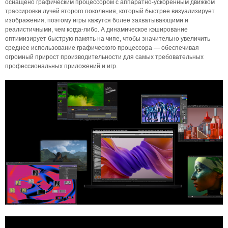
оснащено графическим процессором с аппаратно-ускоренным движком
трассировки лучей второго поколения, который быстрее визуализирует
изображения, поэтому игры кажутся более захватывающими и
реалистичными, чем когда-либо. А динамическое кэширование
оптимизирует быструю память на чипе, чтобы значительно увеличить
среднее использование графического процессора — обеспечивая
огромный прирост производительности для самых требовательных
профессиональных приложений и игр.