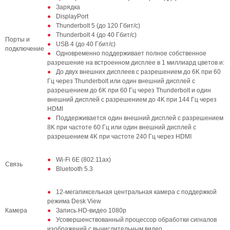
Зарядка
DisplayPort
Thunderbolt 5 (до 120 Гбит/с)
Thunderbolt 4 (до 40 Гбит/с)
Порты и
USB 4 (до 40 Гбит/с)
подключение
Одновременно поддерживает полное собственное
разрешение на встроенном дисплее в 1 миллиард цветов и:
До двух внешних дисплеев с разрешением до 6K при 60
Гц через Thunderbolt или один внешний дисплей с
разрешением до 6K при 60 Гц через Thunderbolt и один
внешний дисплей с разрешением до 4K при 144 Гц через
HDMI
Поддерживается один внешний дисплей с разрешением
8K при частоте 60 Гц или один внешний дисплей с
разрешением 4K при частоте 240 Гц через HDMI
Wi-Fi 6E (802.11ax)
Связь
Bluetooth 5.3
12-мегапиксельная центральная камера с поддержкой
режима Desk View
Камера
Запись HD-видео 1080p
Усовершенствованный процессор обработки сигналов
изображений с вычислительным видео