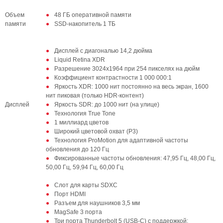
Объем
48 ГБ оперативной памяти
памяти
SSD‑накопитель 1 ТБ
Дисплей с диагональю 14,2 дюйма
Liquid Retina XDR
Разрешение 3024х1964 при 254 пикселях на дюйм
Коэффициент контрастности 1 000 000:1
Яркость XDR: 1000 нит постоянно на весь экран, 1600
нит пиковая (только HDR-контент)
Дисплей
Яркость SDR: до 1000 нит (на улице)
Технология True Tone
1 миллиард цветов
Широкий цветовой охват (P3)
Технология ProMotion для адаптивной частоты
обновления до 120 Гц
Фиксированные частоты обновления: 47,95 Гц, 48,00 Гц,
50,00 Гц, 59,94 Гц, 60,00 Гц
Слот для карты SDXC
Порт HDMI
Разъем для наушников 3,5 мм
MagSafe 3 порта
Три порта Thunderbolt 5 (USB-C) с поддержкой: