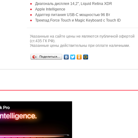
Диагональ дисплея 14,2", Liquid Retina XDR
Apple Intelligence
Адаптер питания USB-C мощностью 96 Вт
Трекпад Force Touch и Magic Keyboard с Touch ID
Указанные на сайте цены не являются публичной офертой
(ст.435 ГК РФ).
Указанные цены действительны при оплате наличными.
Поделиться…