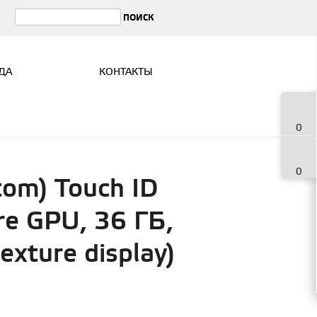
ДА
КОНТАКТЫ
0
0
om) Touch ID
re GPU, 36 ГБ,
xture display)