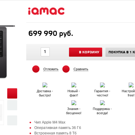
699 990 руб.
В КОРЗИНУ
ПОКУПКА В 1 
Отложить
Сравнить
Доставка -
Новый -
Гарантия -
Настрой
быстро!
факт!
честно!
free!
Знания -
Поддержка -
бесценно!
всегда!
Чип Apple M4 Max
Оперативная память 36 Гб
Встроенная память 8 Тб