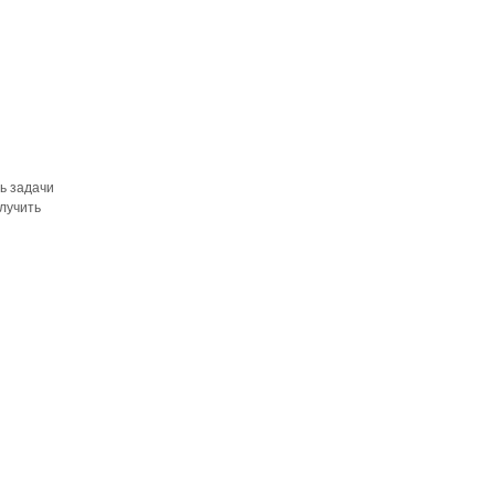
ть задачи
олучить