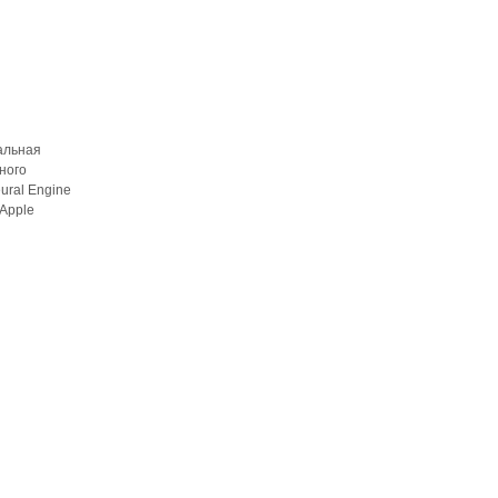
альная
ного
ural Engine
Apple