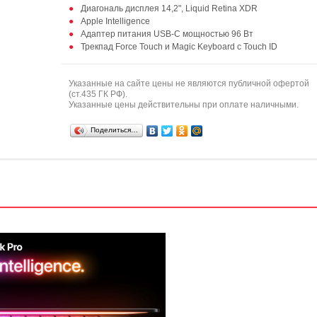
Диагональ дисплея 14,2", Liquid Retina XDR
Apple Intelligence
Адаптер питания USB-C мощностью 96 Вт
Трекпад Force Touch и Magic Keyboard с Touch ID
Указанные на сайте цены не являются публичной офертой
(ст.435 ГК РФ).
Указанные цены действительны при оплате наличными.
Поделиться…