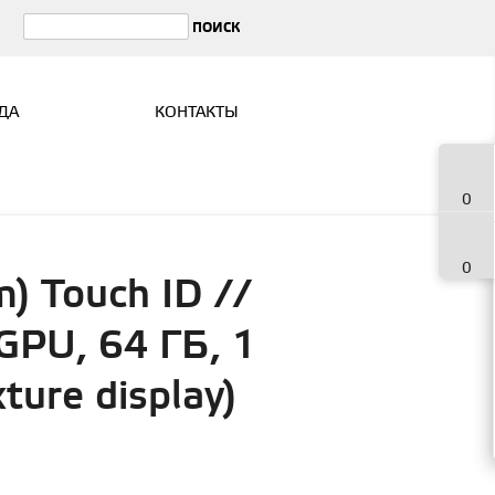
ДА
КОНТАКТЫ
0
0
) Touch ID //
GPU, 64 ГБ, 1
ure display)