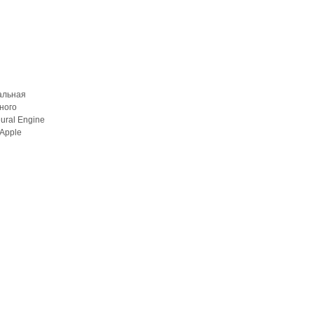
альная
ного
ural Engine
Apple