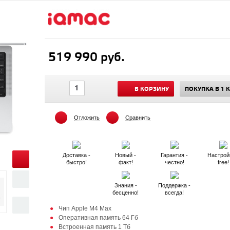
519 990 руб.
В КОРЗИНУ
ПОКУПКА В 1 
Отложить
Сравнить
Доставка -
Новый -
Гарантия -
Настрой
быстро!
факт!
честно!
free!
Знания -
Поддержка -
бесценно!
всегда!
Чип Apple M4 Max
Оперативная память 64 Гб
Встроенная память 1 Тб