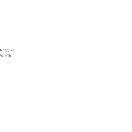
ть задачи
олучить