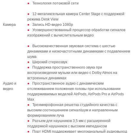
Технология потоковой сети
12-мегапиксельная камера Center Stage с поддержкой
режима Desk View
Камера
Запись HD-видео 1080p
Усовершенствованный процессор обработки сигналов
изображений с вычислительным видео
Высококачественная звуковая система с шестью
динамиками и низкочастотными динамиками с подавлением
шума
Широкий стереозвук
Поддержка пространственного звука при
воспроизведении музыки или видео с Dolby Atmos на
встроенных динамиках
Аудио и
Пространственное аудио с динамическим
видео
отслеживанием положения головы при использовании
поддерживаемых моделей AirPods, AirPods Pro и AirPods
Max
Трехмикрофонная решетка студийного качества с
высоким соотношением сигнал/шум и направленным
формированием луча
Разъем для наушников 3,5 мм с расширенной
поддержкой наушников с высоким импедансом
Порт HDMI поддерживает многоканальный аудиовыход