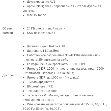
Декодирование AV1
Apple Intelligence - персональная интеллектуальная
система
macOS Tahoe
Объем
24 ГБ оперативной памяти
памяти
SSD‑накопитель 2 ТБ
Дисплей Liquid Retina XDR
Диагональ 14,2 дюйма
Собственное разрешение 3024x1964 пикселей при
плотности 254 пикселя на дюйм
Коэффициент контрастности 1 000 000:1
Яркость XDR: 1000 нит постоянно на весь экран, 1600
нит пиковая 3 (только HDR-контент)
Дисплей
Яркость SDR: до 1000 нит (на улице)
1 миллиард цветов
Широкий цвет (P3)
Технология True Tone
Технология ProMotion для адаптивной частоты
обновления до 120 Гц
Фиксированные частоты обновления: 47,95 Гц, 48,00 Гц,
50,00 Гц, 59,94 Гц, 60,00 Гц