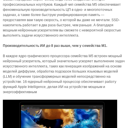
профессиональных ноутбуков. Каждый чип семейства M5 обеспечивает
феноменальную производительность ЦП в одно- и многопоточных
задачах, а также более быструю унифицированную память —
предоставляя вам такую ​​скорость, о которой вы даже не мечтали. SSD-
накопитель работает в два раза быстрее, чем раньше. А благодаря
мощным нейронным ускорителям вы сможете с невероятной скоростью
выполнять задачи искусственного интеллекта.
Производительность ИИ до 8 раз выше, чем у семейства M1.
В каждое ядро ​​графического процессора семейства M5 встроен мощный
нейронный ускоритель, который значительно ускоряет выполнение задач
искусственного интеллекта, таких как генерация изображений на основе
моделей диффузии, обработка подсказок больших языковых моделей
(LLM) и обучение трансформерных моделей непосредственно на
устройстве. 16-ядерный нейронный процессор обеспечивает работу
функций Apple Intelligence, делая ИИ на устройстве мощным и
энергоэффективным