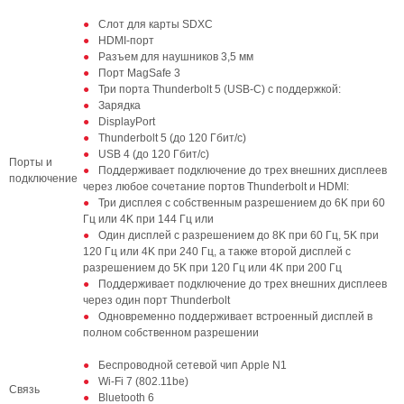
Слот для карты SDXC
HDMI-порт
Разъем для наушников 3,5 мм
Порт MagSafe 3
Три порта Thunderbolt 5 (USB-C) с поддержкой:
Зарядка
DisplayPort
Thunderbolt 5 (до 120 Гбит/с)
USB 4 (до 120 Гбит/с)
Порты и
Поддерживает подключение до трех внешних дисплеев
подключение
через любое сочетание портов Thunderbolt и HDMI:
Три дисплея с собственным разрешением до 6K при 60
Гц или 4K при 144 Гц или
Один дисплей с разрешением до 8K при 60 Гц, 5K при
120 Гц или 4K при 240 Гц, а также второй дисплей с
разрешением до 5K при 120 Гц или 4K при 200 Гц
Поддерживает подключение до трех внешних дисплеев
через один порт Thunderbolt
Одновременно поддерживает встроенный дисплей в
полном собственном разрешении
Беспроводной сетевой чип Apple N1
Wi-Fi 7 (802.11be)
Связь
Bluetooth 6