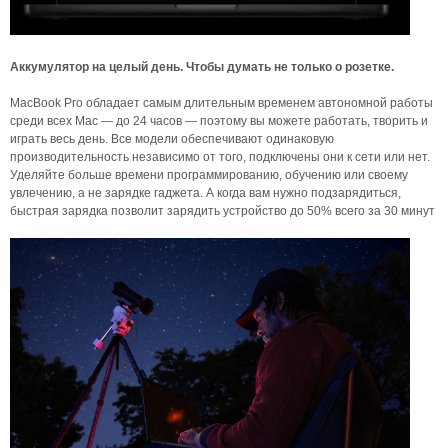
Аккумулятор на целый день. Чтобы думать не только о розетке.
MacBook Pro обладает самым длительным временем автономной работы
среди всех Mac — до 24 часов — поэтому вы можете работать, творить и
играть весь день. Все модели обеспечивают одинаковую
производительность независимо от того, подключены они к сети или нет.
Уделяйте больше времени программированию, обучению или своему
увлечению, а не зарядке гаджета. А когда вам нужно подзарядиться,
быстрая зарядка позволит зарядить устройство до 50% всего за 30 минут