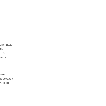
еспечивает
ять —
е. А
екта.
ряет
подсказок
ронный