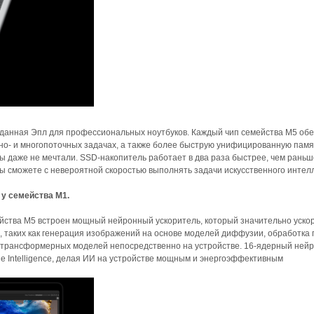
озданная Эпл для профессиональных ноутбуков. Каждый чип семейства M5 об
о- и многопоточных задачах, а также более быструю унифицированную пам
 вы даже не мечтали. SSD-накопитель работает в два раза быстрее, чем раньш
 сможете с невероятной скоростью выполнять задачи искусственного интелл
 у семейства M1.
мейства M5 встроен мощный нейронный ускоритель, который значительно уско
, таких как генерация изображений на основе моделей диффузии, обработка 
 трансформерных моделей непосредственно на устройстве. 16-ядерный ней
e Intelligence, делая ИИ на устройстве мощным и энергоэффективным