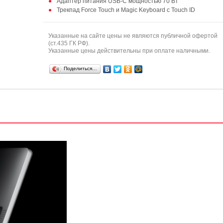
Адаптер питания USB-C мощностью 70 Вт
Трекпад Force Touch и Magic Keyboard с Touch ID
Указанные на сайте цены не являются публичной офертой
(ст.435 ГК РФ).
Указанные цены действительны при оплате наличными.
Поделиться…