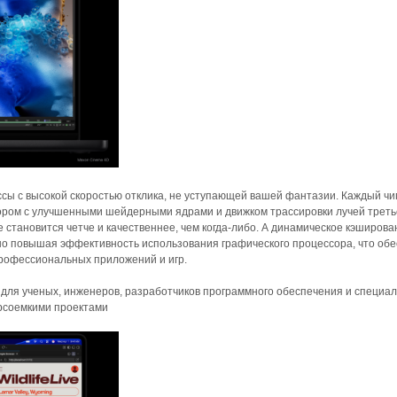
сы с высокой скоростью отклика, не уступающей вашей фантазии. Каждый чи
ром с улучшенными шейдерными ядрами и движком трассировки лучей треть
 становится четче и качественнее, чем когда-либо. А динамическое кэширова
но повышая эффективность использования графического процессора, что об
рофессиональных приложений и игр.
для ученых, инженеров, разработчиков программного обеспечения и специа
рсоемкими проектами