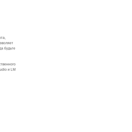
кта,
озволяет
да будьте
ственного
udio и LM