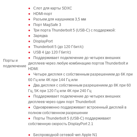
Слот для карты SDXC
HDMI-порт
Разъем для наушников 3,5 мм
Порт MagSafe 3
Три порта Thunderbolt 5 (USB-C) с поддержкой:
Зарядка
DisplayPort
Thunderbolt 5 (до 120 Гбит/с)
USB 4 (до 120 Гбит/с)
Поддерживает подключение до четырех внешних
Порты и
дисплеев через любую комбинацию портов Thunderbolt и
подключение
HDMI:
Четыре дисплея с собственным разрешением до 6K при
60 Гц или 4K при 144 Гц или
Два дисплея с собственным разрешением до 8K при 60
Гц, 5K при 120 Гц или 4K при 240 Гц
Поддерживает подключение до четырех внешних
дисплеев через один порт Thunderbolt
Одновременно поддерживает встроенный дисплей в
полном собственном разрешении
Порты Thunderbolt 5 (USB-C) поддерживают
собственную скорость DisplayPort 2.1
Беспроводной сетевой чип Apple N1