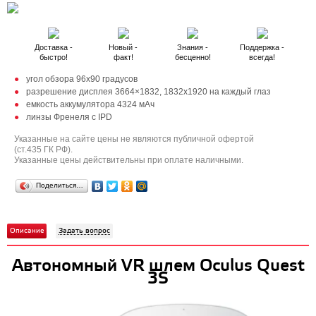
Доставка -
Новый -
Знания -
Поддержка -
быстро!
факт!
бесценно!
всегда!
угол обзора 96х90 градусов
разрешение дисплея 3664×1832, 1832х1920 на каждый глаз
емкость аккумулятора 4324 мАч
линзы Френеля с IPD
Указанные на сайте цены не являются публичной офертой
(ст.435 ГК РФ).
Указанные цены действительны при оплате наличными.
Поделиться…
Описание
Задать вопрос
Автономный VR шлем Oculus Quest
3S