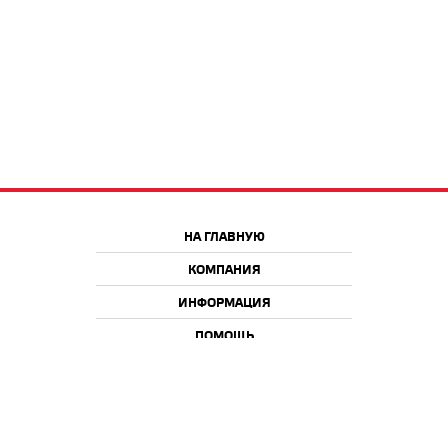
НА ГЛАВНУЮ
КОМПАНИЯ
ИНФОРМАЦИЯ
ПОМОЩЬ
Краснодар
Москва
+7 918 9 222 222
+7 988 666 666 8
+7 938 4 222 222