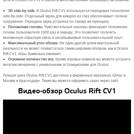
купить Oculus Rift CV1 и оценить многочисленные преимущества новинки:
3D side-by-side
. В Oculus Rift CV1 используется передовая технология
side-by-side. Отдельный экран для каждого из глаз обеспечивает полное
погружение. Передача звука устроена по такому же принципу.
Положение головы
. Чувствительные сканеры фиксируют положение
головы пользователя 1000 раз в секунду. Это позволяет получить
мгновенную обратную связь и незабываемый пользовательский опыт.
Максимальный угол обзора
. Ни один другой шлем виртуальной
реальности не может похвастаться таким широким обзором, как в Oculus
Rift CV1. Игры буквально оживают.
Огромное количество игр
. Кроме игровых новинок вы можете устроить
веселую вечеринку с уникальными аттракционами для Oculus.
Лучшая цена Oculus Rift CV1 доступна в фирменных магазинах iQmac в
Москве и Краснодаре. Также вы можете оформить заказ через сайт.⁠
Видео-обзор Oculus Rift CV1