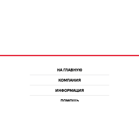
НА ГЛАВНУЮ
КОМПАНИЯ
ИНФОРМАЦИЯ
ПОМОЩЬ
Краснодар
Москва
+7 918 9 222 222
+7 988 666 666 8
+7 938 4 222 222
2026 © iQmac.ru