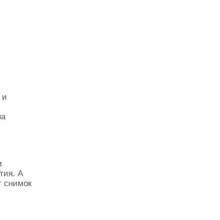
 и
на
м
тия. А
т снимок