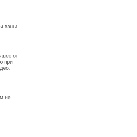
бы ваши
чшее от
о при
део,
м не
и