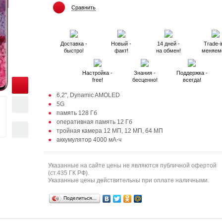
Сравнить
Доставка -
Новый -
14 дней -
Trade-i
быстро!
факт!
на обмен!
меняем
Настройка -
Знания -
Поддержка -
free!
бесценно!
всегда!
6,2", Dynamic AMOLED
5G
память 128 Гб
оперативная память 12 Гб
тройная камера 12 МП, 12 МП, 64 МП
аккумулятор 4000 мА⋅ч
Указанные на сайте цены не являются публичной офертой
(ст.435 ГК РФ).
Указанные цены действительны при оплате наличными.
Поделиться…