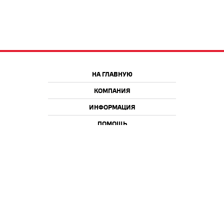
НА ГЛАВНУЮ
КОМПАНИЯ
ИНФОРМАЦИЯ
ПОМОЩЬ
Краснодар
Москва
+7 918 9 222 222
+7 988 666 666 8
+7 938 4 222 222
2026 © iQmac.ru
Все права защищены