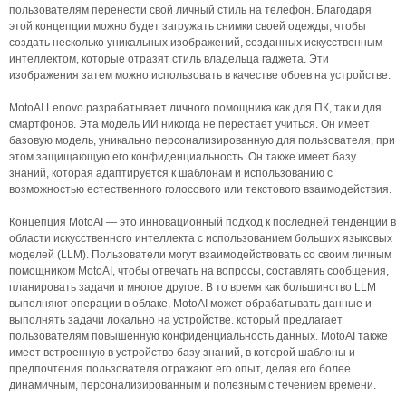
пользователям перенести свой личный стиль на телефон. Благодаря
этой концепции можно будет загружать снимки своей одежды, чтобы
создать несколько уникальных изображений, созданных искусственным
интеллектом, которые отразят стиль владельца гаджета. Эти
изображения затем можно использовать в качестве обоев на устройстве.
MotoAI Lenovo разрабатывает личного помощника как для ПК, так и для
смартфонов. Эта модель ИИ никогда не перестает учиться. Он имеет
базовую модель, уникально персонализированную для пользователя, при
этом защищающую его конфиденциальность. Он также имеет базу
знаний, которая адаптируется к шаблонам и использованию с
возможностью естественного голосового или текстового взаимодействия.
Концепция MotoAI — это инновационный подход к последней тенденции в
области искусственного интеллекта с использованием больших языковых
моделей (LLM). Пользователи могут взаимодействовать со своим личным
помощником MotoAI, чтобы отвечать на вопросы, составлять сообщения,
планировать задачи и многое другое. В то время как большинство LLM
выполняют операции в облаке, MotoAI может обрабатывать данные и
выполнять задачи локально на устройстве. который предлагает
пользователям повышенную конфиденциальность данных. MotoAI также
имеет встроенную в устройство базу знаний, в которой шаблоны и
предпочтения пользователя отражают его опыт, делая его более
динамичным, персонализированным и полезным с течением времени.