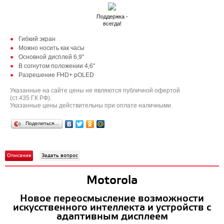
Поддержка -
всегда!
Гибкий экран
Можно носить как часы
Основной дисплей 6,9"
В согнутом положении 4,6"
Разрешение FHD+ pOLED
Указанные на сайте цены не являются публичной офертой
(ст.435 ГК РФ).
Указанные цены действительны при оплате наличными.
Поделиться…
Описание
Задать вопрос
Motorola
Новое переосмысление возможности
искусственного интеллекта и устройств с
адаптивным дисплеем