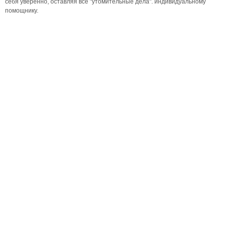
себя уверенно, оставляя все "утомительные дела". индивидуальному
помощнику.