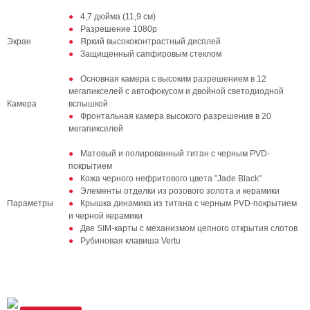
4,7 дюйма (11,9 см)
Разрешение 1080р
Экран
Яркий высококонтрастный дисплей
Защищенный сапфировым стеклом
Основная камера с высоким разрешением в 12
мегапикселей с автофокусом и двойной светодиодной
Камера
вспышкой
Фронтальная камера высокого разрешения в 20
мегапикселей
Матовый и полированный титан c черным PVD-
покрытием
Кожа черного нефритового цвета "Jade Black"
Элементы отделки из розового золота и керамики
Параметры
Крышка динамика из титана с черным PVD-покрытием
и черной керамики
Две SIM-карты с механизмом цепного открытия слотов
Рубиновая клавиша Vertu