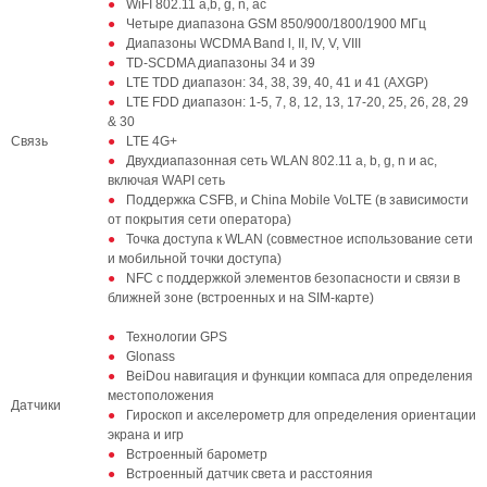
WiFI 802.11 a,b, g, n, ac
Четыре диапазона GSM 850/900/1800/1900 МГц
Диапазоны WCDMA Band l, II, IV, V, VIII
TD-SCDMA диапазоны 34 и 39
LTE TDD диапазон: 34, 38, 39, 40, 41 и 41 (AXGP)
LTE FDD диапазон: 1-5, 7, 8, 12, 13, 17-20, 25, 26, 28, 29
& 30
Связь
LTE 4G+
Двухдиапазонная сеть WLAN 802.11 a, b, g, n и ac,
включая WAPI сеть
Поддержка CSFB, и China Mobile VoLTE (в зависимости
от покрытия сети оператора)
Точка доступа к WLAN (совместное использование сети
и мобильной точки доступа)
NFC с поддержкой элементов безопасности и связи в
ближней зоне (встроенных и на SIM-карте)
Технологии GPS
Glonass
BeiDou навигация и функции компаса для определения
местоположения
Датчики
Гироскоп и акселерометр для определения ориентации
экрана и игр
Встроенный барометр
Встроенный датчик света и расстояния