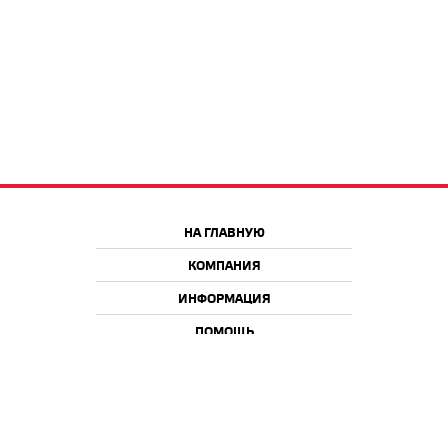
НА ГЛАВНУЮ
КОМПАНИЯ
ИНФОРМАЦИЯ
ПОМОЩЬ
Краснодар
Москва
+7 918 9 222 222
+7 988 666 666 8
+7 938 4 222 222