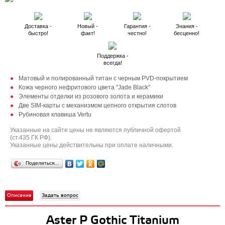
Доставка -
Новый -
Гарантия -
Знания -
быстро!
факт!
честно!
бесценно!
Поддержка -
всегда!
Матовый и полированный титан c черным PVD-покрытием
Кожа черного нефритового цвета "Jade Black"
Элементы отделки из розового золота и керамики
Две SIM-карты с механизмом цепного открытия слотов
Рубиновая клавиша Vertu
Указанные на сайте цены не являются публичной офертой
(ст.435 ГК РФ).
Указанные цены действительны при оплате наличными.
Поделиться…
Описание
Задать вопрос
Aster P Gothic Titanium