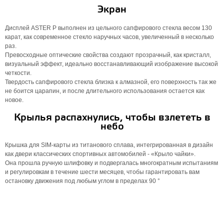
Экран
Дисплей ASTER P выполнен из цельного сапфирового стекла весом 130
карат, как современное стекло наручных часов, увеличенный в несколько
раз.
Превосходные оптические свойства создают прозрачный, как кристалл,
визуальный эффект, идеально восстанавливающий изображение высокой
четкости.
Твердость сапфирового стекла близка к алмазной, его поверхность так же
не боится царапин, и после длительного использования остается как
новое.
Крылья распахнулись, чтобы взлететь в
небо
Крышка для SIM-карты из титанового сплава, интегрированная в дизайн
как двери классических спортивных автомобилей - «Крыло чайки».
Она прошла ручную шлифовку и подвергалась многократным испытаниям
и регулировкам в течение шести месяцев, чтобы гарантировать вам
остановку движения под любым углом в пределах 90 °