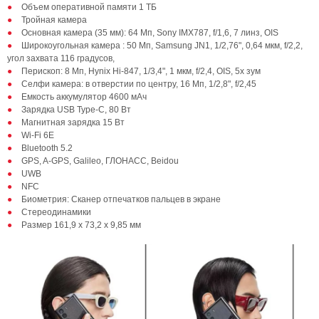
Объем оперативной памяти 1 ТБ
Тройная камера
Основная камера (35 мм): 64 Мп, Sony IMX787, f/1,6, 7 линз, OIS
Широкоугольная камера : 50 Мп, Samsung JN1, 1/2,76", 0,64 мкм, f/2,2,
угол захвата 116 градусов,
Перископ: 8 Мп, Hynix Hi-847, 1/3,4", 1 мкм, f/2,4, OIS, 5х зум
Селфи камера: в отверстии по центру, 16 Мп, 1/2,8", f/2,45
Емкость аккумулятор 4600 мАч
Зарядка USB Type-C, 80 Вт
Магнитная зарядка 15 Вт
Wi-Fi 6E
Bluetooth 5.2
GPS, A-GPS, Galileo, ГЛОНАСС, Beidou
UWB
NFC
Биометрия: Сканер отпечатков пальцев в экране
Стереодинамики
Размер 161,9 х 73,2 х 9,85 мм