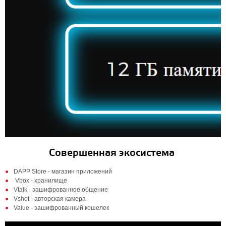
Совершенная экосистема
DAPP Store - магазин приложений
Vbox - хранилище
Vtalk - зашифрованное общение
Vshot - авторская камера
Value - зашифрованный кошелек