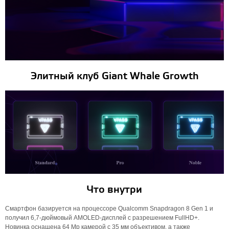
Элитный клуб Giant Whale Growth
Что внутри
Смартфон базируется на процессоре Qualcomm Snapdragon 8 Gen 1 и
получил 6,7-дюймовый AMOLED-дисплей с разрешением FullHD+.
Новинка оснащена 64 Мр камерой с 35 мм объективом, а также