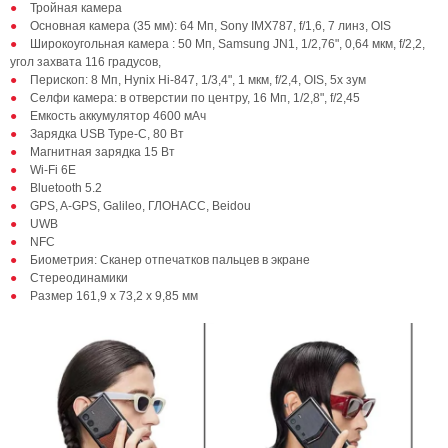
Тройная камера
Основная камера (35 мм): 64 Мп, Sony IMX787, f/1,6, 7 линз, OIS
Широкоугольная камера : 50 Мп, Samsung JN1, 1/2,76", 0,64 мкм, f/2,2,
угол захвата 116 градусов,
Перископ: 8 Мп, Hynix Hi-847, 1/3,4", 1 мкм, f/2,4, OIS, 5х зум
Селфи камера: в отверстии по центру, 16 Мп, 1/2,8", f/2,45
Емкость аккумулятор 4600 мАч
Зарядка USB Type-C, 80 Вт
Магнитная зарядка 15 Вт
Wi-Fi 6E
Bluetooth 5.2
GPS, A-GPS, Galileo, ГЛОНАСС, Beidou
UWB
NFC
Биометрия: Сканер отпечатков пальцев в экране
Стереодинамики
Размер 161,9 х 73,2 х 9,85 мм