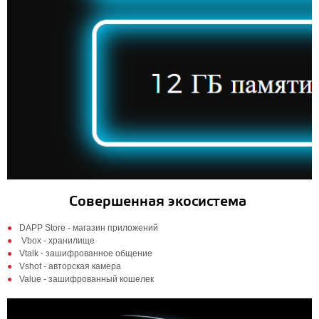
Совершенная экосистема
DAPP Store - магазин приложений
Vbox - хранилище
Vtalk - зашифрованное общение
Vshot - авторская камера
Value - зашифрованный кошелек