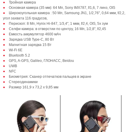
Тройная камера
Основная камера (35 мм): 64 Мп, Sony IMX787, f/1,6, 7 линз, OIS
Широкоугольная камера : 50 Мп, Samsung JN1, 1/2,76", 0,64 мкм, f/2,2,
угол захвата 116 градусов,
Перископ: 8 Мп, Hynix Hi-847, 1/3,4", 1 мкм, f/2,4, OIS, 5х зум
Селфи камера: в отверстии по центру, 16 Мп, 1/2,8", f/2,45
Емкость аккумулятор 4600 мАч
Зарядка USB Type-C, 80 Вт
Магнитная зарядка 15 Вт
Wi-Fi 6E
Bluetooth 5.2
GPS, A-GPS, Galileo, ГЛОНАСС, Beidou
UWB
NFC
Биометрия: Сканер отпечатков пальцев в экране
Стереодинамики
Размер 161,9 х 73,2 х 9,85 мм