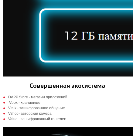
Совершенная экосистема
DAPP Store - магазин приложений
Vbox - хранилище
Vtalk - зашифрованное общение
Vshot - авторская камера
Value - зашифрованный кошелек