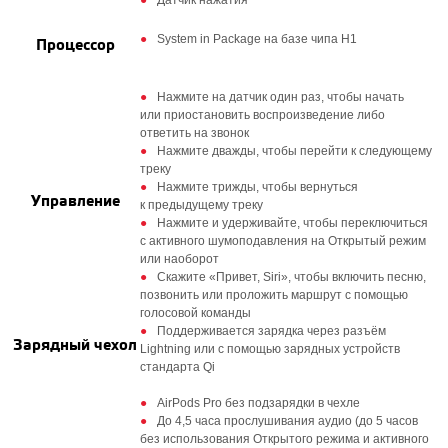
Датчик нажатия
System in Package на базе чипа H1
Процессор
Нажмите на датчик один раз, чтобы начать
или приостановить воспроизведение либо
ответить на звонок
Нажмите дважды, чтобы перейти к следующему
треку
Нажмите трижды, чтобы вернуться
Управление
к предыдущему треку
Нажмите и удерживайте, чтобы переключиться
с активного шумоподавления на Открытый режим
или наоборот
Скажите «Привет, Siri», чтобы включить песню,
позвонить или проложить маршрут с помощью
голосовой команды
Поддерживается зарядка через разъём
Зарядный чехол
Lightning или с помощью зарядных устройств
стандарта Qi
AirPods Pro без подзарядки в чехле
До 4,5 часа прослушивания аудио (до 5 часов
без использования Открытого режима и активного