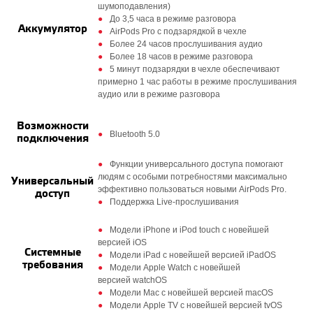
шумоподавления)
До 3,5 часа в режиме разговора
Аккумулятор
AirPods Pro с подзарядкой в чехле
Более 24 часов прослушивания аудио
Более 18 часов в режиме разговора
5 минут подзарядки в чехле обеспечивают
примерно 1 час работы в режиме прослушивания
аудио или в режиме разговора
Возможности
Bluetooth 5.0
подключения
Функции универсального доступа помогают
людям с особыми потребностями максимально
Универсальный
эффективно пользоваться новыми AirPods Pro.
доступ
Поддержка Live-прослушивания
Модели iPhone и iPod touch с новейшей
версией iOS
Системные
Модели iPad с новейшей версией iPadOS
требования
Модели Apple Watch с новейшей
версией watchOS
Модели Mac с новейшей версией macOS
Модели Apple TV с новейшей версией tvOS