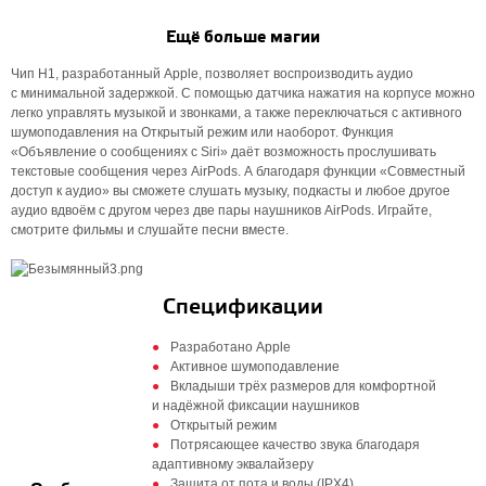
Ещё больше магии
Чип H1, разработанный Apple, позволяет воспроизводить аудио
с минимальной задержкой. С помощью датчика нажатия на корпусе можно
легко управлять музыкой и звонками, а также переключаться с активного
шумоподавления на Открытый режим или наоборот. Функция
«Объявление о сообщениях с Siri» даёт возможность прослушивать
текстовые сообщения через AirPods. А благодаря функции «Совместный
доступ к аудио» вы сможете слушать музыку, подкасты и любое другое
аудио вдвоём с другом через две пары наушников AirPods. Играйте,
смотрите фильмы и слушайте песни вместе.
Спецификации
Разработано Apple
Активное шумоподавление
Вкладыши трёх размеров для комфортной
и надёжной фиксации наушников
Открытый режим
Потрясающее качество звука благодаря
адаптивному эквалайзеру
Защита от пота и воды (IPX4)