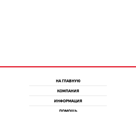
НА ГЛАВНУЮ
КОМПАНИЯ
ИНФОРМАЦИЯ
ПОМОЩЬ
Краснодар
Москва
+7 918 9 222 222
+7 988 666 666 8
+7 938 4 222 222