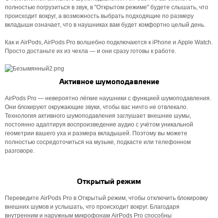
полностью погрузиться в звук, в "Открытом режиме" будете слышать, что
происходит вокруг, а возможность выбрать подходящие по размеру
вкладыши означает, что в наушниках вам будет комфортно целый день.
Как и AirPods, AirPods Pro волшебно подключаются к iPhone и Apple Watch.
Просто достаньте их из чехла — и они сразу готовы к работе.
Активное шумоподавление
AirPods Pro — невероятно лёгкие наушники с функцией шумоподавления.
Они блокируют окружающие звуки, чтобы вас ничто не отвлекало.
Технология активного шумоподавления заглушает внешние шумы,
постоянно адаптируя воспроизведение аудио с учётом уникальной
геометрии вашего уха и размера вкладышей. Поэтому вы можете
полностью сосредоточиться на музыке, подкасте или телефонном
разговоре.
Открытый режим
Переведите AirPods Pro в Открытый режим, чтобы отключить блокировку
внешних шумов и услышать, что происходит вокруг. Благодаря
внутренним и наружным микрофонам AirPods Pro способны