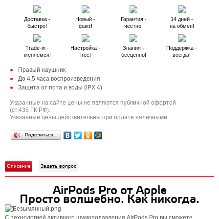
Доставка -
Новый -
Гарантия -
14 дней -
быстро!
факт!
честно!
на обмен!
Trade-in -
Настройка -
Знания -
Поддержка -
меняемся!
free!
бесценно!
всегда!
Правый наушник
До 4,5 часа воспроизведения
Защита от пота и воды (IPX 4)
Указанные на сайте цены не являются публичной офертой
(ст.435 ГК РФ).
Указанные цены действительны при оплате наличными.
Поделиться…
Описание
Задать вопрос
AirPods Pro от Apple
Просто волшебно. Как никогда.
С технологией активного шумоподавления AirPods Pro вы сможете