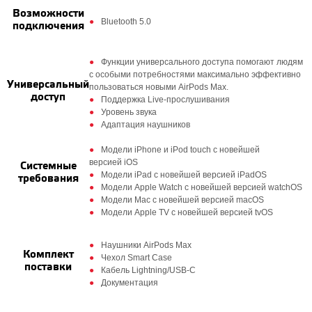
Возможности
Bluetooth 5.0
подключения
Функции универсального доступа помогают людям
с особыми потребностями максимально эффективно
Универсальный
пользоваться новыми AirPods Max.
доступ
Поддержка Live‑прослушивания
Уровень звука
Адаптация наушников
Модели iPhone и iPod touch с новейшей
версией iOS
Системные
Модели iPad с новейшей версией iPadOS
требования
Модели Apple Watch с новейшей версией watchOS
Модели Mac с новейшей версией macOS
Модели Apple TV с новейшей версией tvOS
Наушники AirPods Max
Комплект
Чехол Smart Case
поставки
Кабель Lightning/USB‑C
Документация