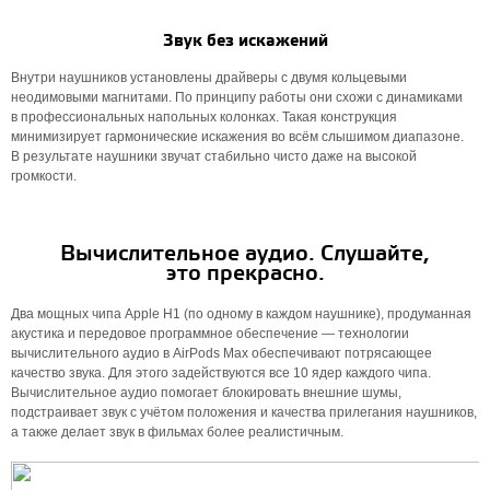
Звук без искажений
Внутри наушников установлены драйверы с двумя кольцевыми
неодимовыми магнитами. По принципу работы они схожи с динамиками
в профессиональных напольных колонках. Такая конструкция
минимизирует гармонические искажения во всём слышимом диапазоне.
В результате наушники звучат стабильно чисто даже на высокой
громкости.
Вычислительное аудио. Слушайте,
это прекрасно.
Два мощных чипа Apple H1 (по одному в каждом наушнике), продуманная
акустика и передовое программное обеспечение — технологии
вычислительного аудио в AirPods Max обеспечивают потрясающее
качество звука. Для этого задействуются все 10 ядер каждого чипа.
Вычислительное аудио помогает блокировать внешние шумы,
подстраивает звук с учётом положения и качества прилегания наушников,
а также делает звук в фильмах более реалистичным.