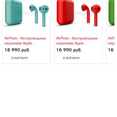
AirPods - беспроводные
AirPods - беспроводные
AirP
наушники Apple
наушники Apple
науш
(Бирюзовый, глянец)
(Красный, матовый)
(Зел
16 990 руб.
16 990 руб.
16 
В КОРЗИНУ
В КОРЗИНУ
В