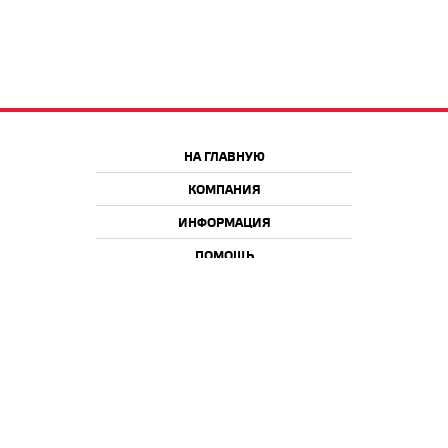
НА ГЛАВНУЮ
КОМПАНИЯ
ИНФОРМАЦИЯ
ПОМОЩЬ
Краснодар
Москва
+7 918 9 222 222
+7 988 666 666 8
+7 938 4 222 222
2026 © iQmac.ru
Все права защищены