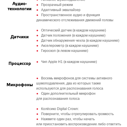
Аудио­
Прозрачный режим
технологии
Адаптивный эквалайзер
Пространственное аудио и функция
динамического отслеживания движений головы
Оптический датчик (в каждом наушнике)
Датчик положения (в каждом наушнике)
Датчики
Датчик обнаружения чехла (в каждом наушнике)
Акселерометр (в каждом наушнике)
Гироскоп (в левом наушнике)
Чип Apple H1 (в каждом наушнике)
Процессор
Восемь микрофонов для системы активного
шумоподавления, два из которых также
Микрофоны
используются для распознавания голоса
Один дополнительный микрофон
для распознавания голоса
Колёсико Digital Crown:
Поверните, чтобы отрегулировать громкость
Нажмите один раз, чтобы начать
или приостановить воспроизведение либо ответить