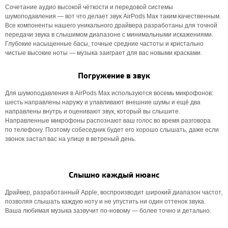
Сочетание аудио высокой чёткости и передовой системы
шумоподавления — вот что делает звук AirPods Max таким качественным.
Все компоненты нашего уникального драйвера разработаны для точной
передачи звука в слышимом диапазоне с минимальными искажениями.
Глубокие насыщенные басы, точные средние частоты и кристально
чистые высокие ноты — музыка заиграет для вас новыми красками.
Погружение в звук
Для шумоподавления в AirPods Max используются восемь микрофонов:
шесть направлены наружу и улавливают внешние шумы и ещё два
направлены внутрь и оценивают звук, который вы слышите.
Направленные микрофоны распознают ваш голос во время разговора
по телефону. Поэтому собеседник будет его хорошо слышать, даже если
звонок застал вас на улице в ветреный день.
Слышно каждый нюанс
Драйвер, разработанный Apple, воспроизводит широкий диапазон частот,
позволяя слышать каждую ноту и не упустить ни один оттенок звука.
Ваша любимая музыка зазвучит по‑новому — более точно и детально.