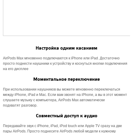
Настройка одним касанием
AirPods Max мгновенно подключаются к iPhone или iPad. Достаточно
просто поднести наушники к устройству и коснуться кнопки подключения
на его дисплее
Моментальное переключение
При использовании наушников вы можете мгновенно переключаться
между iPhone, iPad и Mac. Если вам звонят на iPhone, а вы в этот момент
слушаете музыку с компьютера, AirPods Max автоматически
подхватят разговор.
Совместный доступ к аудио
Передавайте звук с iPhone, iPad, iPod touch или Apple TV сразу на две
пары AirPods. Просто поднесите AirPods любой модели к нужному