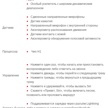
Особый усилитель с широким динамическим
диапазоном
Сдвоенные направленные микрофоны
Датчик нажатия
Направленный микрофон с внутренней стороны
Датчики
Акселерометр распознавания движения
Датчики контакта с кожей
Акселерометр обнаружения голосовой активности
Процессор
Чип H1
Нажмите один раз, чтобы начать или приостановить
воспроизведение либо ответить на звонок
Нажмите дважды, чтобы перейти к следующему треку
Управление
Нажмите трижды, чтобы вернуться к предыдущему
треку
Нажмите и удерживайте, чтобы вызвать Siri
Скажите «Привет, Siri», чтобы включить песню,
позвонить или проложить маршрут
Поддерживается зарядка через разъём Lightning
Зарядный чехол
либо с помощью зарядных устройств MagSafe