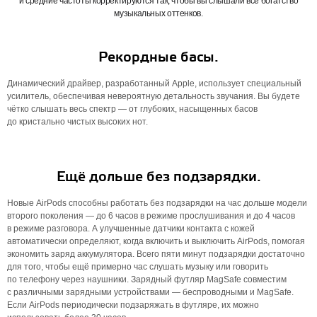
и средние частоты корректируются так, чтобы вы слышали всё богатство
музыкальных оттенков.
Рекордные басы.
Динамический драйвер, разработанный Apple, использует специальный
усилитель, обеспечивая невероятную детальность звучания. Вы будете
чётко слышать весь спектр — от глубоких, насыщенных басов
до кристально чистых высоких нот.
Ещё дольше без подзарядки.
Новые AirPods способны работать без подзарядки на час дольше модели
второго поколения — до 6 часов в режиме прослушивания и до 4 часов
в режиме разговора. А улучшенные датчики контакта с кожей
автоматически определяют, когда включить и выключить AirPods, помогая
экономить заряд аккумулятора. Всего пяти минут подзарядки достаточно
для того, чтобы ещё примерно час слушать музыку или говорить
по телефону через наушники. Зарядный футляр MagSafe совместим
с различными зарядными устройствами — беспроводными и MagSafe.
Если AirPods периодически подзаряжать в футляре, их можно