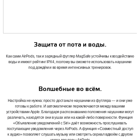
Защита от пота и воды.
Как сами AirPods, так и зарядный футляр MagSafe устойчивы к воздействию
воды и имеют рейтинг IPX4, поэтому вы сможете использовать наушники
под дождём и во время интенсивных тренировок.
Волшебные во всём.
Настройка не нужна: просто достаньте наушники из футляра — и они уже
готовы к работе. И автоматически переключаются между вашими
устройствами Apple. Благодаря распознаванию положения наушники могут
различать, находятся они в ушах или на какой‑либо поверхности. Функция
«Объявление уведомлений с Siri» даёт возможность прослушивать
поступающие уведомления через AirPods. А функция «Совместный доступ
к аудио» позволяет слушать музыку или смотреть сериал вдвоём с другом
через две пары AirPods