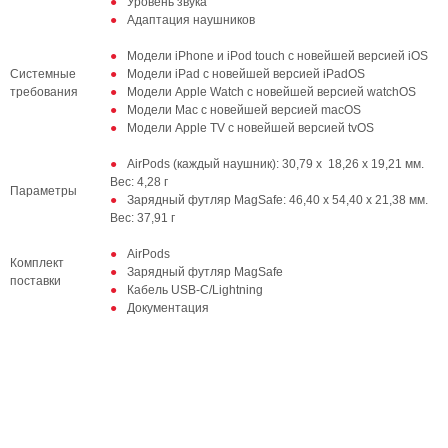
Уровень звука
Адаптация наушников
Модели iPhone и iPod touch с новейшей версией iOS
Системные
Модели iPad с новейшей версией iPadOS
требования
Модели Apple Watch с новейшей версией watchOS
Модели Mac с новейшей версией macOS
Модели Apple TV с новейшей версией tvOS
AirPods (каждый наушник): 30,79 х 18,26 х 19,21 мм.
Вес: 4,28 г
Параметры
Зарядный футляр MagSafe: 46,40 х 54,40 х 21,38 мм.
Вес: 37,91 г
AirPods
Комплект
Зарядный футляр MagSafe
поставки
Кабель USB‑C/Lightning
Документация