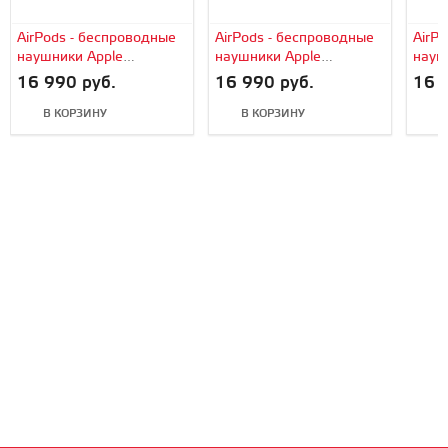
AirPods - беспроводные
AirPods - беспроводные
AirP
наушники Apple
наушники Apple
науш
(Бирюзовый, глянец)
(Красный, матовый)
(Зел
16 990 руб.
16 990 руб.
16 
В КОРЗИНУ
В КОРЗИНУ
В