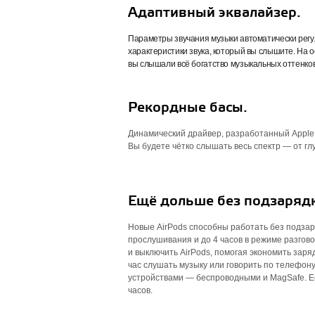
Адаптивный эквалайзер.
Параметры звучания музыки автоматически регу
характеристики звука, который вы слышите. На 
вы слышали всё богатство музыкальных оттенков
Рекордные басы.
Динамический драйвер, разработанный Apple,
Вы будете чётко слышать весь спектр — от гл
Ещё дольше без подзаряд
Новые AirPods способны работать без подзар
прослушивания и до 4 часов в режиме разгово
и выключить AirPods, помогая экономить заря
час слушать музыку или говорить по телефо
устройствами — беспроводными и MagSafe. Ес
часов.