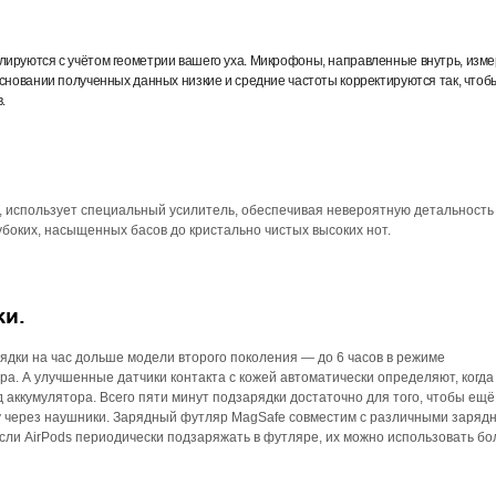
лируются с учётом геометрии вашего уха. Микрофоны, направленные внутрь, изм
основании полученных данных низкие и средние частоты корректируются так, чтоб
.
 использует специальный усилитель, обеспечивая невероятную детальность 
убоких, насыщенных басов до кристально чистых высоких нот.
ки.
ядки на час дольше модели второго поколения — до 6 часов в режиме
ра. А улучшенные датчики контакта с кожей автоматически определяют, когда
д аккумулятора. Всего пяти минут подзарядки достаточно для того, чтобы ещ
ну через наушники. Зарядный футляр MagSafe совместим с различными заряд
ли AirPods периодически подзаряжать в футляре, их можно использовать бо