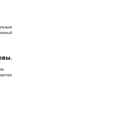
мальным
роенный
овы.
ка.
 центре