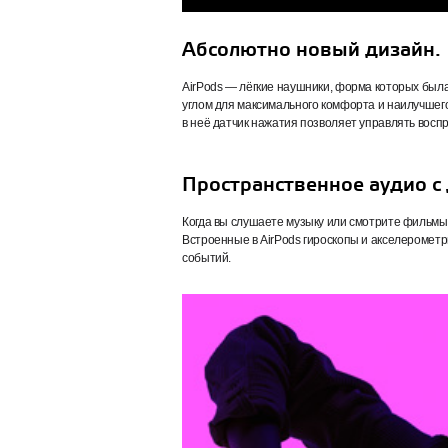
Абсолютно новый дизайн.
AirPods — лёгкие наушники, форма которых бы
углом для максимального комфорта и наилучшего з
в неё датчик нажатия позволяет управлять восп
Пространственное аудио 
Когда вы слушаете музыку или смотрите фильмы 
Встроенные в AirPods гироскопы и акселеромет
событий.