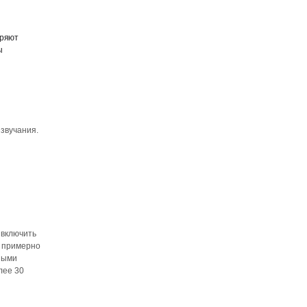
еряют
ы
звучания.
 включить
ё примерно
ными
лее 30