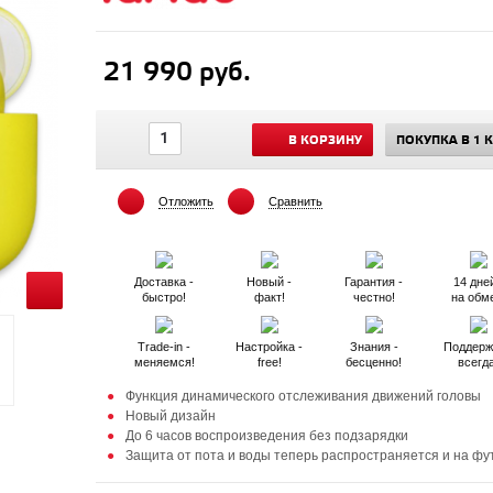
21 990 руб.
В КОРЗИНУ
ПОКУПКА В 1 
Отложить
Сравнить
Доставка -
Новый -
Гарантия -
14 дней
быстро!
факт!
честно!
на обм
Trade-in -
Настройка -
Знания -
Поддерж
меняемся!
free!
бесценно!
всегд
Функция динамического отслеживания движений головы
Новый дизайн
До 6 часов воспроизведения без подзарядки
Защита от пота и воды теперь распространяется и на фу