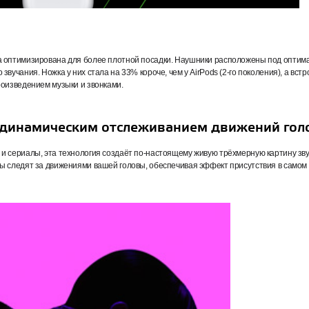
ла оптимизирована для более плотной посадки. Наушники расположены под опти
вучания. Ножка у них стала на 33% короче, чем у AirPods (2‑го поколения), а вст
роизведением музыки и звонками.
с динамическим отслеживанием движений гол
и сериалы, эта технология создаёт по‑настоящему живую трёхмерную картину зву
ры следят за движениями вашей головы, обеспечивая эффект присутствия в самом