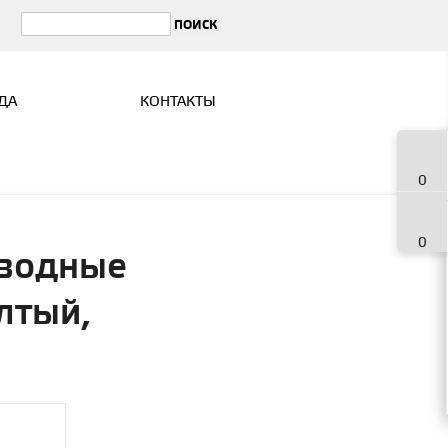
ДА
КОНТАКТЫ
0
0
оводные
лтый,