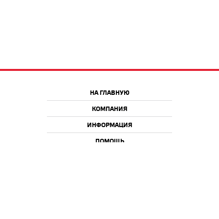
НА ГЛАВНУЮ
КОМПАНИЯ
ИНФОРМАЦИЯ
ПОМОЩЬ
Краснодар
Москва
+7 918 9 222 222
+7 988 666 666 8
+7 938 4 222 222
2026 © iQmac.ru
Все права защищены