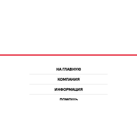
НА ГЛАВНУЮ
КОМПАНИЯ
ИНФОРМАЦИЯ
ПОМОЩЬ
Краснодар
Москва
+7 918 9 222 222
+7 988 666 666 8
+7 938 4 222 222