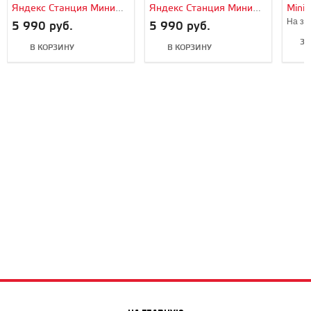
Яндекс Станция Мини
Яндекс Станция Мини
Mini 
(Black/Черный)
(White/Белый)
На за
5 990 руб.
5 990 руб.
ЗА
В КОРЗИНУ
В КОРЗИНУ