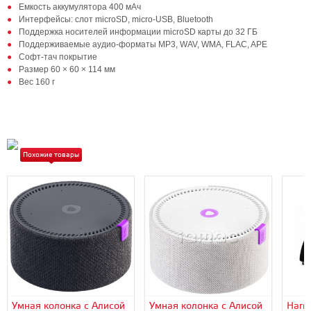
Емкость аккумулятора 400 мАч
Интерфейсы: слот microSD, micro-USB, Bluetooth
Поддержка носителей информации microSD карты до 32 ГБ
Поддерживаемые аудио-форматы MP3, WAV, WMA, FLAC, APE
Софт-тач покрытие
Размер 60 × 60 × 114 мм
Вес 160 г
Похожие товары
Умная колонка с Алисой
Умная колонка с Алисой
Harm