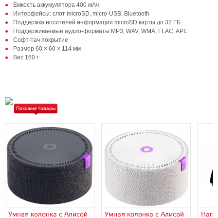
Емкость аккумулятора 400 мАч
Интерфейсы: слот microSD, micro-USB, Bluetooth
Поддержка носителей информации microSD карты до 32 ГБ
Поддерживаемые аудио-форматы MP3, WAV, WMA, FLAC, APE
Софт-тач покрытие
Размер 60 × 60 × 114 мм
Вес 160 г
Похожие товары
Умная колонка с Алисой
Умная колонка с Алисой
Harm