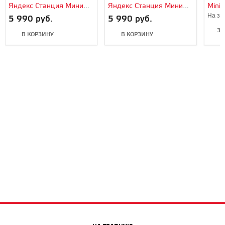
Яндекс Станция Мини
Яндекс Станция Мини
Mini 
(Black/Черный)
(White/Белый)
На за
5 990 руб.
5 990 руб.
ЗА
В КОРЗИНУ
В КОРЗИНУ