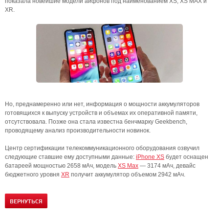
показала новейшие модели айфонов под наименованием XS, XS MAX и
XR.
Но, преднамеренно или нет, информация о мощности аккумуляторов
готовящихся к выпуску устройств и объемах их оперативной памяти,
отсутствовала. Позже она стала известна бенчмарку Geekbench,
проводящему анализ производительности новинок.
Центр сертификации телекоммуникационного оборудования озвучил
следующие ставшие ему доступными данные:
iPhone XS
будет оснащен
батареей мощностью 2658 мАч, модель
XS Max
— 3174 мАч, девайс
бюджетного уровня
XR
получит аккумулятор объемом 2942 мАч.
ВЕРНУТЬСЯ