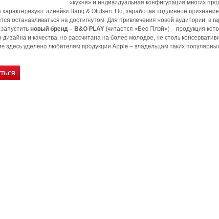
«кухня» и индивидуальная конфигурация многих проду
 характеризуют линейки Bang & Olufsen. Но, заработав подлинное признание
тся останавливаться на достигнутом. Для привлечения новой аудитории, в 
 запустить
новый бренд – B&O PLAY
(читается «Бео Плэй») – продукция кот
 дизайна и качества, но рассчитана на более молодое, не столь консервативн
е здесь уделено любителям продукции Apple – владельцам таких популярных га
УТЬСЯ