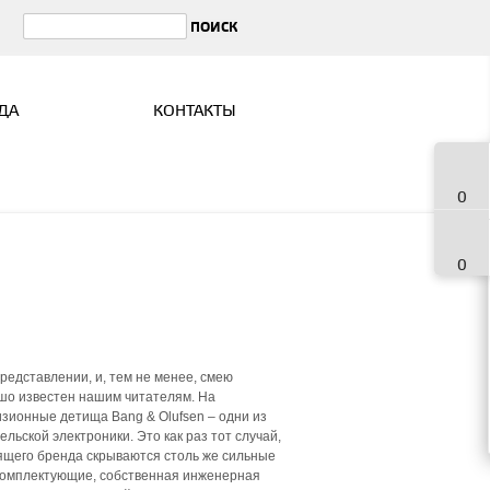
ДА
КОНТАКТЫ
0
0
редставлении, и, тем не менее, смею
ошо известен нашим читателям. На
зионные детища Bang & Olufsen – одни из
ьской электроники. Это как раз тот случай,
оящего бренда скрываются столь же сильные
 комплектующие, собственная инженерная