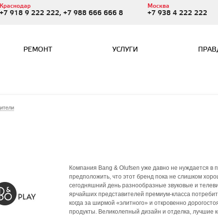
Краснодар
Москва
+7 918 9 222 222, +7 988 666 666 8
+7 938 4 222 222
РЕМОНТ
УСЛУГИ
ПРАВ
ители
Компания Bang & Olufsen уже давно не нуждается в п
предположить, что этот бренд пока не слишком хор
сегодняшний день разнообразные звуковые и телеви
ярчайших представителей премиум-класса потребител
когда за ширмой «элитного» и откровенно дорогост
продукты. Великолепный дизайн и отделка, лучшие