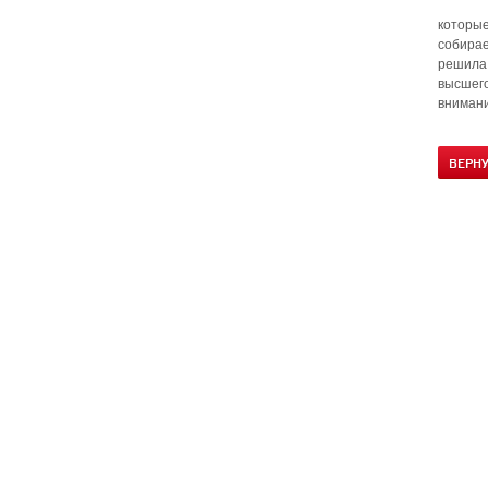
которые
собирае
решила
высшего
внимани
ВЕРН