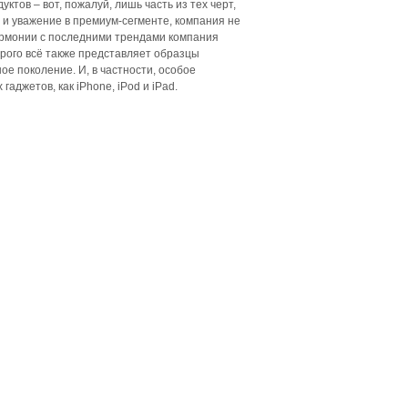
ктов – вот, пожалуй, лишь часть из тех черт,
 и уважение в премиум-сегменте, компания не
гармонии с последними трендами компания
орого всё также представляет образцы
ое поколение. И, в частности, особое
джетов, как iPhone, iPod и iPad.