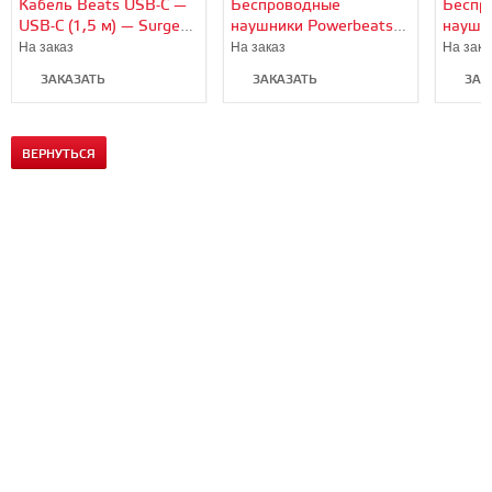
Кабель Beats USB-C —
Беспроводные
Беспр
USB-C (1,5 м) — Surge
наушники Powerbeats
наушники Pow
Stone
Fit (Power Pink)
Fit (Gr
На заказ
На заказ
На зака
ЗАКАЗАТЬ
ЗАКАЗАТЬ
ЗАК
ВЕРНУТЬСЯ