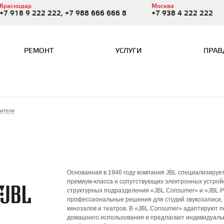
Краснодар
Москва
+7 918 9 222 222, +7 988 666 666 8
+7 938 4 222 222
РЕМОНТ
УСЛУГИ
ПРАВ
ители
Основанная в 1946 году компания JBL специализирует
премиум-класса и сопутствующих электронных устрой
структурных подразделения «JBL Consumer» и «JBL Pro
профессиональные решения для студий звукозаписи,
кинозалов и театров. В «JBL Consumer» адаптируют п
домашнего использования и предлагают индивидуаль