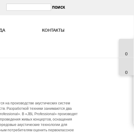
ДА
КОНТАКТЫ
0
0
ся на производстве акустических систем
ств. Разработкой техники занимаются два
fessional». В «JBL Professional» производят
 проведения живых концертов, оснащения
ередовые акустические технологии для
ным потребителям оценить первоклассное