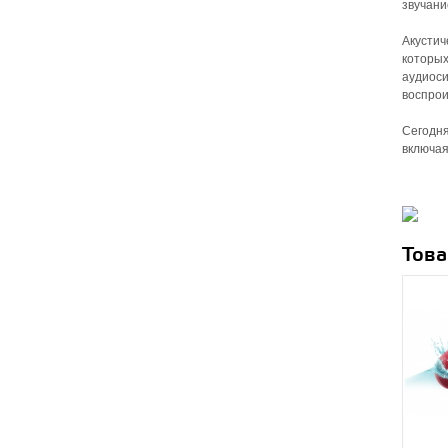
звучани
Акустич
которых
аудиоси
воспрои
Сегодня
включая
Това