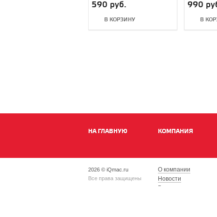
Silver PGY-AC-304
pad for 
590 руб.
990 ру
В КОРЗИНУ
В КО
НА ГЛАВНУЮ
КОМПАНИЯ
О компании
2026 © iQmac.ru
Все права защищены
Новости
Вакансии
Магазины