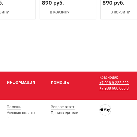
Drones P-GM-101
PilotPro
б.
890 руб.
890 руб.
РЗИНУ
В КОРЗИНУ
В КОРЗИНУ
Краснодар
ИНФОРМАЦИЯ
ПОМОЩЬ
+7 918 9 222 222
+7 988 666 666 8
Помощь
Вопрос-ответ
Условия оплаты
Производители
Условия доставки
Купить iPhone, iPad,
Гарантия на товар
с доставкой по Кра
Сочи, Геленджик, Н