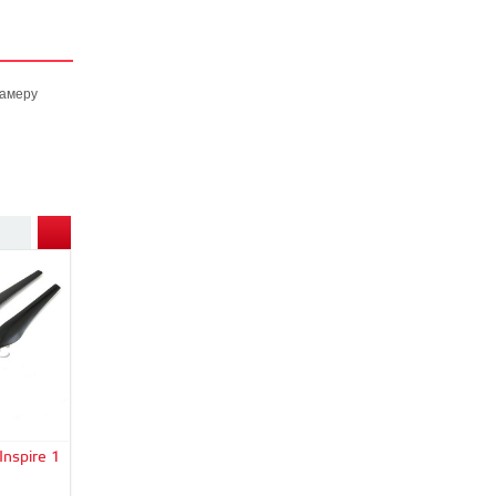
камеру
nspire 1
Наклейка для DJI Inspire
1 (Part38)