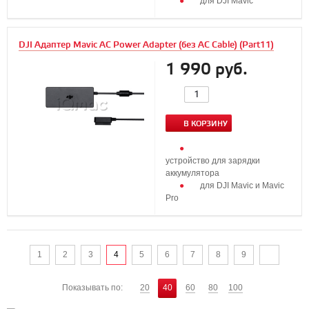
для DJI Maviс
DJI Адаптер Mavic AC Power Adapter (без AC Cable) (Part11)
1 990 руб.
В КОРЗИНУ
устройство для зарядки
аккумулятора
для DJI Mavic и Mavic
Pro
1
2
3
4
5
6
7
8
9
Показывать по:
20
40
60
80
100