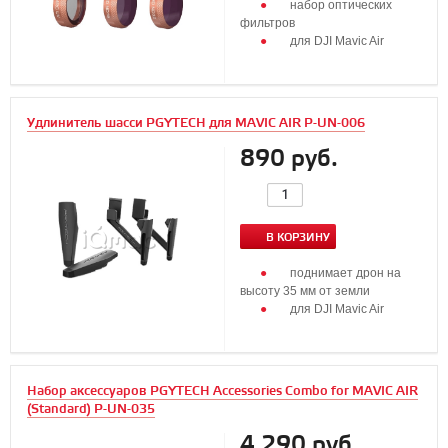
набор оптических
фильтров
для DJI Mavic Air
Удлинитель шасси PGYTECH для MAVIC AIR P-UN-006
890 руб.
В КОРЗИНУ
поднимает дрон на
высоту 35 мм от земли
для DJI Mavic Air
Набор аксессуаров PGYTECH Accessories Combo for MAVIC AIR
(Standard) P-UN-035
4 290 руб.