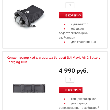
В КОРЗИНУ
сумка-чехол
обладает
водооталкивающими
свойствами
для хранения DJI...
Концентратор хаб для заряда батарей DJI Mavic Air 2 Battery
Charging Hub
4 990 руб.
В КОРЗИНУ
концентратор хаб
для заряда
одновременно трех батарей