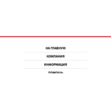
НА ГЛАВНУЮ
КОМПАНИЯ
ИНФОРМАЦИЯ
ПОМОЩЬ
Краснодар
Москва
+7 918 9 222 222
+7 988 666 666 8
+7 938 4 222 222
2026 © iQmac.ru
Все права защищены