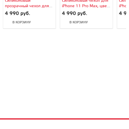
Силиконовый
Силиконовый чехол для
Сили
прозрачный чехол для
iPhone 11 Pro Max, цвет
iPho
iPhone 11 Pro Max,
«розовый песок»,
черн
4 990 руб.
4 990 руб.
4 99
оригинальный Apple
оригинальный Apple
ориг
В КОРЗИНУ
В КОРЗИНУ
В