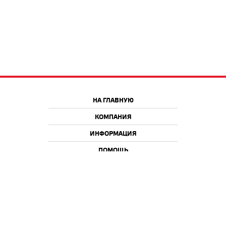
НА ГЛАВНУЮ
КОМПАНИЯ
ИНФОРМАЦИЯ
ПОМОЩЬ
Краснодар
Москва
+7 918 9 222 222
+7 988 666 666 8
+7 938 4 222 222
2026 © iQmac.ru
Все права защищены