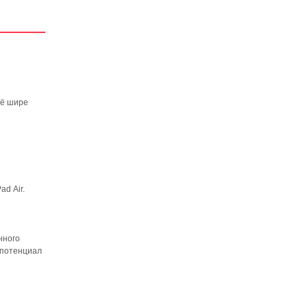
щё шире
d Air.
нного
 потенциал