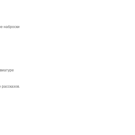
ые наброски
авиатуре
 рассказов.