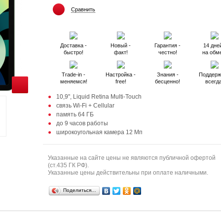
Сравнить
Доставка -
Новый -
Гарантия -
14 дней
быстро!
факт!
честно!
на обм
Trade-in -
Настройка -
Знания -
Поддерж
меняемся!
free!
бесценно!
всегд
10,9", Liquid Retina Multi‑Touch
связь Wi-Fi + Cellular
память 64 ГБ
до 9 часов работы
широкоугольная камера 12 Мп
Указанные на сайте цены не являются публичной офертой
(ст.435 ГК РФ).
Указанные цены действительны при оплате наличными.
Поделиться…