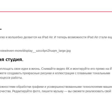
.
егко и волшебно делается на iPad Air. И теперь возможности iPad Air стали е
я студия.
лощать свои идеи в жизнь. Снимайте видео 4K и монтируйте его прямо на iPa
можете создавать прекрасные рисунки и иллюстрации с плавными тональными
роцессе работы.
можностями обработки графики и усовершенст­вованными технологиями маши
рчества. Редактируйте фото, пишите музыку — вы сможете реализовать свой