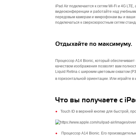
iPad Air подключается к сетям Wi‑Fi и 4G LTE,
видеоконференции и работайте над учебными 
передовым камерам и микрофонам вы и ваши с
подключаться к сверх­скоростным сетям станда
Отдыхайте по максимуму.
Процессор A14 Bionic, который обеспечивает
качеством изображения позволят вам полност
Liquid Retina с широким цветовым охватом (
в горизонтальной ориентации. Или играйте в
Что вы получаете с iPad
Touch ID в верхней кнопке для быстрой, п
Процессор A14 Bionic. Его производи­тель