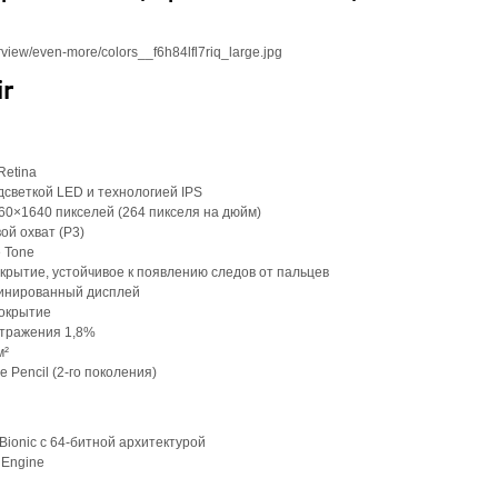
r
Retina
одсветкой LED и технологией IPS
0×1640 пикселей (264 пикселя на дюйм)
ой охват (P3)
e Tone
рытие, устойчивое к появлению следов от пальцев
инированный дисплей
окрытие
тражения 1,8%
м²
 Pencil (2‑го поколения)
Bionic с 64-битной архитектурой
 Engine