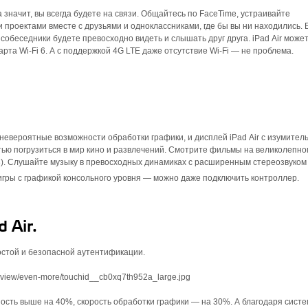
 а значит, вы всегда будете на связи. Общайтесь по FaceTime, устраивайте
проектами вместе с друзьями и однокласс­никами, где бы вы ни находились.
обеседники будете превосходно видеть и слышать друг друга. iPad Air може
рта Wi‑Fi 6. А с поддержкой 4G LTE даже отсутствие Wi‑Fi — не проблема.
 невероятные возможности обработки графики, и дисплей iPad Air с изумите
ью погрузиться в мир кино и развлечений. Смотрите фильмы на великолепн
P3). Слушайте музыку в превосходных динамиках с расширенным стереозвуком
 игры с графикой консольного уровня — можно даже подключить контроллер.
 Air.
ростой и безопасной аутентификации.
ность выше на 40%, скорость обработки графики — на 30%. А благодаря сист