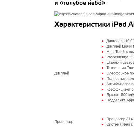
и «голубое небо»
Характеристики iPad Ai
Диагональ 10,9"
Дисплей Liquid 
Multi‑Touch с п
Разрешение 236
Широкий цветов
Технология Tru
Дисплей
Олеофобное пок
Полностью лам
Антибликовое п
Коэффициент о
Яркость 500 кд/
Поддержка Apple
Процессор A14 
Процессор
Система Neural