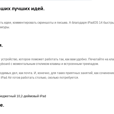
ших лучших идей.
вать идеи, комментировать скриншоты и письма. А благодаря iPadOS 14 быстр
фигуры.
м.
стройство, которое поможет работать так, как вам удобно. Печатайте на кл
Keyboard с моментальным откликом клавиш и встроенным трекпадом.
димых дел, как почта. И, конечно, для таких приятных занятий, как сочинение
Pad Air готов работать столько, сколько потребуется.
е.