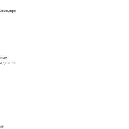
 Благодаря
т
льным
ом дисплее
еме