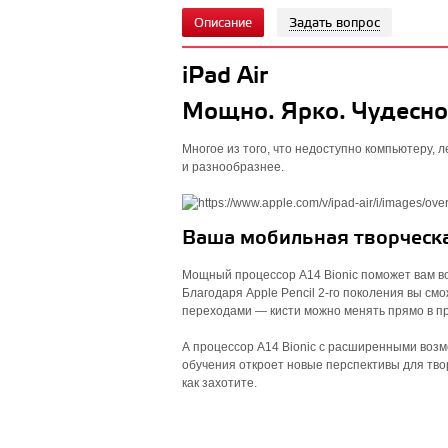
Описание
Задать вопрос
iPad Air
Мощно. Ярко. Чудесно
Многое из того, что недоступно компьютеру, л
и разнообразнее.
Ваша мобильная творческа
Мощный процессор A14 Bionic поможет вам воп
Благодаря Apple Pencil 2‑го поколения вы с
переходами — кисти можно менять прямо в п
А процессор A14 Bionic с расширенными воз
обучения откроет новые перспективы для тво
как захотите.