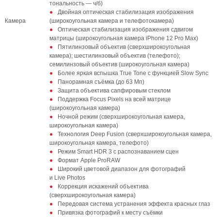
тональность — ч/б)
Двойная оптическая стабилизация изображения
Камера
(широкоугольная камера и телефотокамера)
Оптическая стабилизация изображения сдвигом
матрицы (широкоугольная камера iPhone 12 Pro Max)
Пятилинзовый объектив (сверхширокоугольная
камера); шестилинзовый объектив (телефото);
семилинзовый объектив (широкоугольная камера)
Более яркая вспышка True Tone с функцией Slow Sync
Панорамная съёмка (до 63 Мп)
Защита объектива сапфировым стеклом
Поддержка Focus Pixels на всей матрице
(широкоугольная камера)
Ночной режим (сверхширокоугольная камера,
широкоугольная камера)
Технология Deep Fusion (сверхширокоугольная камера,
широкоугольная камера, телефото)
Режим Smart HDR 3 с распознаванием сцен
Формат Apple ProRAW
Широкий цветовой диапазон для фотографий
и Live Photos
Коррекция искажений объектива
(сверхширокоугольная камера)
Передовая система устранения эффекта красных глаз
Привязка фотографий к месту съёмки