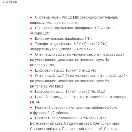
система
Система камер Pro 12 Мп: сверхширокоугольная,
широкоугольная и телефото
Сверхширокоугольная: диафрагма ƒ/2.4 и угол
обзора 120°
Широкоугольная: диафрагма ƒ/1.6
Телефото: диафрагма ƒ/2.0 (iPhone 12 Pro);
диафрагма ƒ/2.2 (iPhone 12 Pro Max)
Оптический зум 2x на увеличение; оптический зум 2x
на уменьшение; диапазон оптического зума 4x
(iPhone 12 Pro)
Цифровой зум до 10x (iPhone 12 Pro)
Оптический зум 2,5x на увеличение; оптический зум 2x
на уменьшение; диапазон оптического зума 5x
(iPhone 12 Pro Max)
Цифровой зум до 12x (iPhone 12 Pro Max)
Ночной режим для портретов с применением сканера
LiDAR
Режим «Портрет» с улучшенным эффектом боке
и функцией «Глубина»
Портретное освещение (шесть вариантов:
Естественный свет, Студийный свет, Контурный свет,
Сценический свет, Сценический свет — ч/б, Светлая