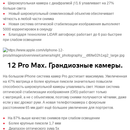
Широкоугольная камера с диафрагмой ƒ/1.6 улавливает на 27%
больше света
Новый широкоугольный семилинзовый объектив обеспечивает
чёткость в любой части снимка
Новая система оптической стабилизации изображения выполняет
5000 корректировок в секунду
Благодаря технологии LiDAR автофокус работает до 6 раз быстрее
при слабом освещении
12 Pro Max. Грандиозные камеры.
На большом iPhone система камер Pro достигает максимума. Увеличенная
на 47% матрица и более крупные пиксели значительно повысили
способность широкоугольной камеры улавливать свет. Новая система
оптической стабилизации изображения (OIS) работает только
с матрицей, а не с объективом, поэтому снимки получаются чёткими, даже
если у вас дрожат руки. А новая телефотокамера с фокусным
расстоянием 65 мм даёт ещё большее увеличение для портретов.
На 87% выше качество снимков при слабом освещении
Более крупные пиксели 1,7 мкм
Диапазон оптического зума 5x