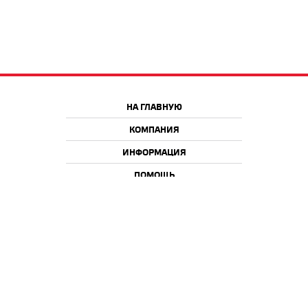
НА ГЛАВНУЮ
КОМПАНИЯ
ИНФОРМАЦИЯ
ПОМОЩЬ
Краснодар
Москва
+7 918 9 222 222
+7 988 666 666 8
+7 938 4 222 222
2026 © iQmac.ru
Все права защищены