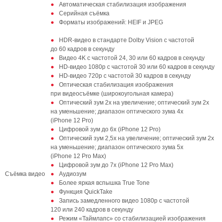
Автоматическая стабилизация изображения
Серийная съёмка
Форматы изображений: HEIF и JPEG
HDR‑видео в стандарте Dolby Vision с частотой
до 60 кадров в секунду
Видео 4K с частотой 24, 30 или 60 кадров в секунду
HD‑видео 1080p с частотой 30 или 60 кадров в секунду
HD‑видео 720p с частотой 30 кадров в секунду
Оптическая стабилизация изображения
при видеосъёмке (широкоугольная камера)
Оптический зум 2x на увеличение; оптический зум 2x
на уменьшение; диапазон оптического зума 4x
(iPhone 12 Pro)
Цифровой зум до 6x (iPhone 12 Pro)
Оптический зум 2,5x на увеличение; оптический зум 2x
на уменьшение; диапазон оптического зума 5x
(iPhone 12 Pro Max)
Цифровой зум до 7x (iPhone 12 Pro Max)
Съёмка видео
Аудиозум
Более яркая вспышка True Tone
Функция QuickTake
Запись замедленного видео 1080р с частотой
120 или 240 кадров в секунду
Режим «Таймлапс» со стабилизацией изображения