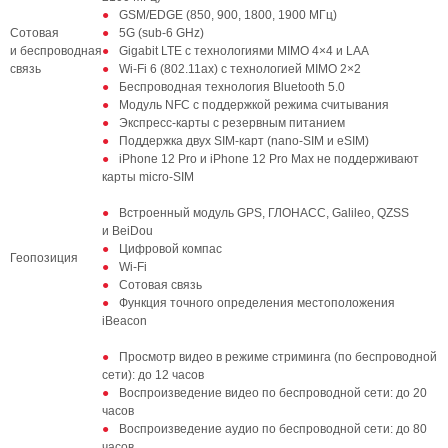
GSM/EDGE (850, 900, 1800, 1900 МГц)
Сотовая
5G (sub-6 GHz)
и беспроводная
Gigabit LTE с технологиями MIMO 4×4 и LAA
связь
Wi‑Fi 6 (802.11ax) с технологией MIMO 2×2
Беспроводная технология Bluetooth 5.0
Модуль NFC с поддержкой режима считывания
Экспресс‑карты с резервным питанием
Поддержка двух SIM‑карт (nano‑SIM и eSIM)
iPhone 12 Pro и iPhone 12 Pro Max не поддерживают
карты micro‑SIM
Встроенный модуль GPS, ГЛОНАСС, Galileo, QZSS
и BeiDou
Цифровой компас
Геопозиция
Wi‑Fi
Сотовая связь
Функция точного определения местоположения
iBeacon
Просмотр видео в режиме стриминга (по беспроводной
сети): до 12 часов
Воспроизведение видео по беспроводной сети: до 20
часов
Воспроизведение аудио по беспроводной сети: до 80
часов