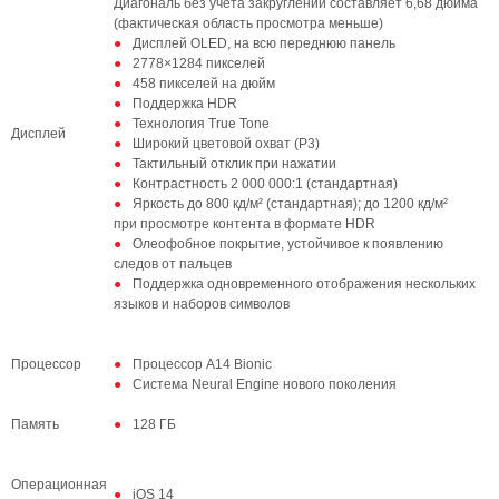
Диагональ без учёта закруглений составляет 6,68 дюйма
(фактическая область просмотра меньше)
Дисплей OLED, на всю переднюю панель
2778×1284 пикселей
458 пикселей на дюйм
Поддержка HDR
Технология True Tone
Дисплей
Широкий цветовой охват (P3)
Тактильный отклик при нажатии
Контрастность 2 000 000:1 (стандартная)
Яркость до 800 кд/м² (стандартная); до 1200 кд/м²
при просмотре контента в формате HDR
Олеофобное покрытие, устойчивое к появлению
следов от пальцев
Поддержка одновременного отображения нескольких
языков и наборов символов
Процессор
Процессор А14 Bionic
Система Neural Engine нового поколения
Память
128 ГБ
Операционная
iOS 14