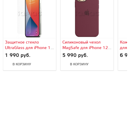
Защитное стекло
Силиконовый чехол
Кожа
UltraGlass для iPhone 12
MagSafe для iPhone 12
для 
Pro Max
Pro Max, сливовый цвет
цвет
1 990 руб.
5 990 руб.
6 99
В КОРЗИНУ
В КОРЗИНУ
В