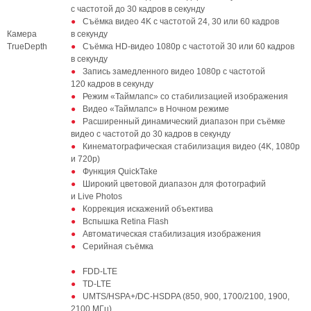
с частотой до 30 кадров в секунду
Съёмка видео 4K с частотой 24, 30 или 60 кадров
Камера
в секунду
TrueDepth
Съёмка HD‑видео 1080p с частотой 30 или 60 кадров
в секунду
Запись замедленного видео 1080р с частотой
120 кадров в секунду
Режим «Таймлапс» со стабилизацией изображения
Видео «Таймлапс» в Ночном режиме
Расширенный динамический диапазон при съёмке
видео с частотой до 30 кадров в секунду
Кинематографическая стабилизация видео (4K, 1080p
и 720p)
Функция QuickTake
Широкий цветовой диапазон для фотографий
и Live Photos
Коррекция искажений объектива
Вспышка Retina Flash
Автоматическая стабилизация изображения
Серийная съёмка
FDD‑LTE
TD‑LTE
UMTS/HSPA+/DC‑HSDPA (850, 900, 1700/2100, 1900,
2100 МГц)