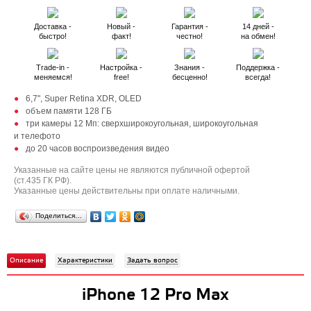
Доставка -
Новый -
Гарантия -
14 дней -
быстро!
факт!
честно!
на обмен!
Trade-in -
Настройка -
Знания -
Поддержка -
меняемся!
free!
бесценно!
всегда!
6,7", Super Retina XDR, OLED
объем памяти 128 ГБ
три камеры 12 Мп: сверхширокоугольная, широкоугольная
и телефото
до 20 часов воспроизведения видео
Указанные на сайте цены не являются публичной офертой
(ст.435 ГК РФ).
Указанные цены действительны при оплате наличными.
Поделиться…
Описание
Характеристики
Задать вопрос
iPhone 12 Pro Max