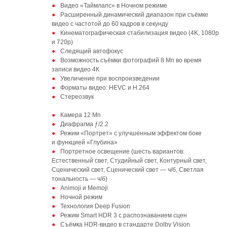
Видео «Таймлапс» в Ночном режиме
Расширенный динамический диапазон при съёмке
видео с частотой до 60 кадров в секунду
Кинематографическая стабилизация видео (4K, 1080p
и 720p)
Следящий автофокус
Возможность съёмки фотографий 8 Мп во время
записи видео 4К
Увеличение при воспроизведении
Форматы видео: HEVC и H.264
Стереозвук
Камера 12 Мп
Диафрагма ƒ/2.2
Режим «Портрет» с улучшенным эффектом боке
и функцией «Глубина»
Портретное освещение (шесть вариантов:
Естественный свет, Студийный свет, Контурный свет,
Сценический свет, Сценический свет — ч/б, Светлая
тональность — ч/б)
Animoji и Memoji
Ночной режим
Технология Deep Fusion
Режим Smart HDR 3 с распознаванием сцен
Съёмка HDR‑видео в стандарте Dolby Vision