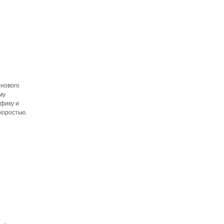
 нового
му
афику и
коростью.