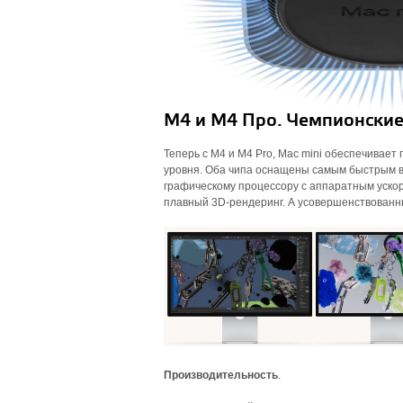
М4 и М4 Про. Чемпионские
Теперь с M4 и M4 Pro, Mac mini обеспечивае
уровня. Оба чипа оснащены самым быстрым в
графическому процессору с аппаратным ускор
плавный 3D-рендеринг. А усовершенствованный
Производительность
.