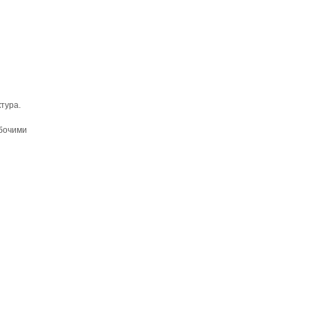
тура.
абочими