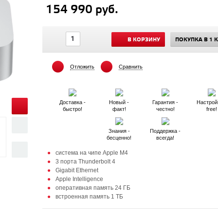
154 990 руб.
В КОРЗИНУ
ПОКУПКА В 1 
Отложить
Сравнить
Доставка -
Новый -
Гарантия -
Настрой
быстро!
факт!
честно!
free!
Знания -
Поддержка -
бесценно!
всегда!
система на чипе Apple M4
3 порта Thunderbolt 4
Gigabit Ethernet
Apple Intelligence
оперативная память 24 ГБ
встроенная память 1 ТБ