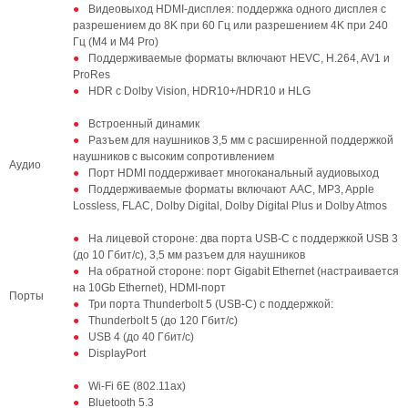
Видеовыход HDMI-дисплея: поддержка одного дисплея с
разрешением до 8K при 60 Гц или разрешением 4K при 240
Гц (M4 и M4 Pro)
Поддерживаемые форматы включают HEVC, H.264, AV1 и
ProRes
HDR с Dolby Vision, HDR10+/HDR10 и HLG
Встроенный динамик
Разъем для наушников 3,5 мм с расширенной поддержкой
наушников с высоким сопротивлением
Аудио
Порт HDMI поддерживает многоканальный аудиовыход
Поддерживаемые форматы включают AAC, MP3, Apple
Lossless, FLAC, Dolby Digital, Dolby Digital Plus и Dolby Atmos
На лицевой стороне: два порта USB-C с поддержкой USB 3
(до 10 Гбит/с), 3,5 мм разъем для наушников
На обратной стороне: порт Gigabit Ethernet (настраивается
на 10Gb Ethernet), HDMI-порт
Порты
Три порта Thunderbolt 5 (USB-C) с поддержкой:
Thunderbolt 5 (до 120 Гбит/с)
USB 4 (до 40 Гбит/с)
DisplayPort
Wi-Fi 6E (802.11ax)
Bluetooth 5.3