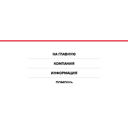
НА ГЛАВНУЮ
КОМПАНИЯ
ИНФОРМАЦИЯ
ПОМОЩЬ
Краснодар
Москва
+7 918 9 222 222
+7 988 666 666 8
+7 938 4 222 222
2026 © iQmac.ru
Все права защищены