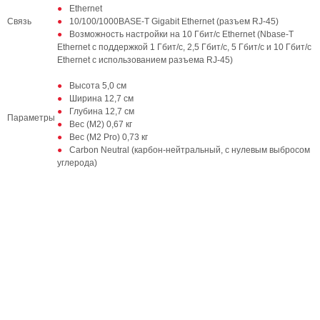
Ethernet
Связь
10/100/1000BASE-T Gigabit Ethernet (разъем RJ-45)
Возможность настройки на 10 Гбит/с Ethernet (Nbase-T
Ethernet с поддержкой 1 Гбит/с, 2,5 Гбит/с, 5 Гбит/с и 10 Гбит/с
Ethernet с использованием разъема RJ-45)
Высота 5,0 см
Ширина 12,7 см
Глубина 12,7 см
Параметры
Вес (M2) 0,67 кг
Вес (M2 Pro) 0,73 кг
Carbon Neutral (карбон-нейтральный, с нулевым выбросом
углерода)