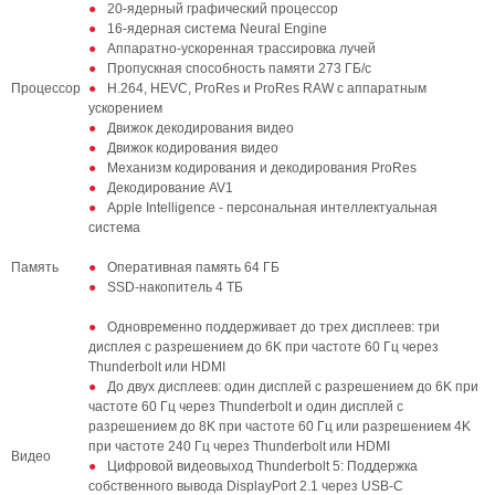
20-ядерный графический процессор
16‑ядерная система Neural Engine
Аппаратно-ускоренная трассировка лучей
Пропускная способность памяти 273 ГБ/с
Процессор
H.264, HEVC, ProRes и ProRes RAW с аппаратным
ускорением
Движок декодирования видео
Движок кодирования видео
Механизм кодирования и декодирования ProRes
Декодирование AV1
Apple Intelligence - персональная интеллектуальная
система
Память
Оперативная память 64 ГБ
SSD‑накопитель 4 ТБ
Одновременно поддерживает до трех дисплеев: три
дисплея с разрешением до 6K при частоте 60 Гц через
Thunderbolt или HDMI
До двух дисплеев: один дисплей с разрешением до 6K при
частоте 60 Гц через Thunderbolt и один дисплей с
разрешением до 8K при частоте 60 Гц или разрешением 4K
при частоте 240 Гц через Thunderbolt или HDMI
Видео
Цифровой видеовыход Thunderbolt 5: Поддержка
собственного вывода DisplayPort 2.1 через USB‑C