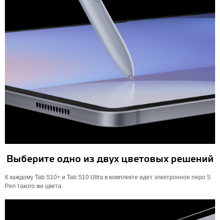
Выберите одно из двух цветовых решений
К каждому Tab S10+ и Tab S10 Ultra в комплекте идет электронное перо S
Pen такого же цвета