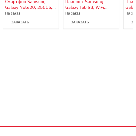
Смартфон Samsung
Планшет Samsung
План
Galaxy Note20, 256Gb,
Galaxy Tab S8, WiFi,
Galax
Mystic Green/Мятный
128Gb, Серебро
128G
На заказ
На заказ
На за
ЗАКАЗАТЬ
ЗАКАЗАТЬ
ЗА