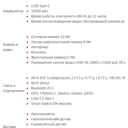
USB Type-C
Аккумулятор
10090 мАч
Время работы в интернете (Wi-Fi) до 11 часов
Время воспроизведения видео (беспроводной режим) до 1
Основная камера 13 Мп
Ультра широкоугольная камера 8 Мп
Камера и
Автофокус
аудио
Вспышка
Фронтальная камера12 Мп
Разрешение записи видео UHD 4K (3840 x 2160) для 30 ка
Wi-Fi 802.11a/b/g/n/ac/ax 2.4 ГГц +5 ГГц + 6 ГГц , HE160, 
Wi-Fi Direct
Связь и
Bluetooth v5.3
подключение
GPS, ГЛОНАСС, Beidou, Galileo, QZSS
USB 3.2 Gen 1
Smart Switch (ПК версия)
Акселерометр
Гироскопический датчик
Геомагнитный датчик
Датчики