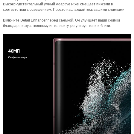
Высокочувствительный умный Adaptive Pixel смещает пиксели в
соответствии с освещением. Просто наслаждайтесь вашими снимками.
Включите Detail Enhancer перед съемкой. Он улучшает ваши снимки
благодаря искусственному интеллекту, регулируя тени и блики.