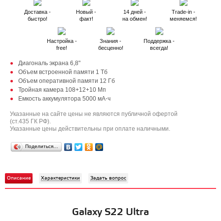
Доставка -
Новый -
14 дней -
Trade-in -
быстро!
факт!
на обмен!
меняемся!
Настройка -
Знания -
Поддержка -
free!
бесценно!
всегда!
Диагональ экрана 6,8"
Объем встроенной памяти 1 Тб
Объем оперативной памяти 12 Гб
Тройная камера 108+12+10 Мп
Емкость аккумулятора 5000 мА⋅ч
Указанные на сайте цены не являются публичной офертой
(ст.435 ГК РФ).
Указанные цены действительны при оплате наличными.
Поделиться…
Описание
Характеристики
Задать вопрос
Galaxy S22 Ultra