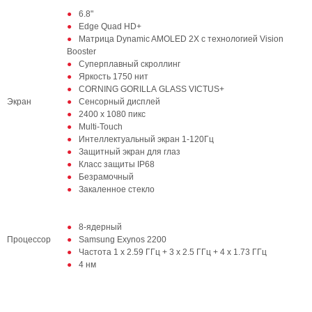
6.8"
Edge Quad HD+
Матрица Dynamic AMOLED 2X с технологией Vision
Booster
Суперплавный скроллинг
Яркость 1750 нит
CORNING GORILLA GLASS VICTUS+
Экран
Сенсорный дисплей
2400 x 1080 пикс
Multi-Touch
Интеллектуальный экран 1-120Гц
Защитный экран для глаз
Класс защиты IP68
Безрамочный
Закаленное стекло
8-ядерный
Процессор
Samsung Exynos 2200
Частота 1 x 2.59 ГГц + 3 x 2.5 ГГц + 4 x 1.73 ГГц
4 нм