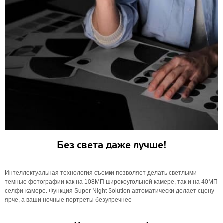
Без света даже лучше!
Интеллектуальная технология съемки позволяет делать светлыми
темные фотографии как на 108МП широкоугольной камере, так и на 40МП
селфи-камере. Функция Super Night Solution автоматически делает сцену
ярче, а ваши ночные портреты безупречнее