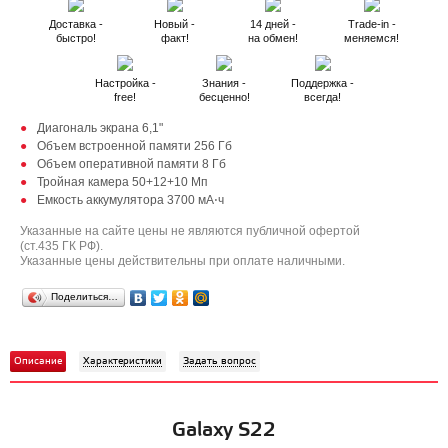
Доставка -
Новый -
14 дней -
Trade-in -
быстро!
факт!
на обмен!
меняемся!
Настройка -
Знания -
Поддержка -
free!
бесценно!
всегда!
Диагональ экрана 6,1"
Объем встроенной памяти 256 Гб
Объем оперативной памяти 8 Гб
Тройная камера 50+12+10 Мп
Емкость аккумулятора 3700 мА⋅ч
Указанные на сайте цены не являются публичной офертой
(ст.435 ГК РФ).
Указанные цены действительны при оплате наличными.
Поделиться…
Описание
Характеристики
Задать вопрос
Galaxy S22