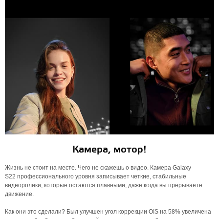
Камера, мотор!
Жизнь не стоит на месте. Чего не скажешь о видео. Камера Galaxy
S22 профессионального уровня записывает четкие, стабильные
видеоролики, которые остаются плавными, даже когда вы прерываете
движение.
Как они это сделали? Был улучшен угол коррекции OIS на 58% увеличена