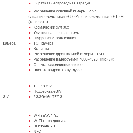
Обратная беспроводная зарядка
Разрешение основной камеры 12 Мп
(утраширокоугольная) + 50 Мп (широкоугольная) + 10 Мп
(телефото)
Космический зум 30х
Улучшенная ночная съемка
Цифровая стабилизация
Камера
TOF камера
Вспышка
Разрешение фронтальной камеры 10 Мп
Разрешение видеосъемки 7680x4320 Пикс (8K)
Съемка замедленного видео
Частота кадров в секунду 30
1 nano-SIM
Поддержка eSIM
SIM
2G/3G/4G LTE/5G
Wi-Fi a/b/g/n/ac
Wi-Fi точка доступа
Bluetooth 5.0
NFC