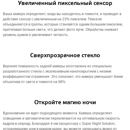
Увеличенный пиксельный сенсор
Ваша камера определяет, когда вы находитесь в темноте, и приводит в
действие сенсор с увеличенным на 23% пикселем. Пиксели
объединяются в группы, которые становятся одним большим пикселем,
притягивая больше света, что делает фото ярче. Обработка снижает
уровень шумов и увеличивает четкость.
Сверхпрозрачное стекло
Верхняя поверхность задней камеры изготовлена ​​из специально
разработанного стекла с эксклюзивным нанопокрытием с низким
коэффициентом отражения. Это означает, что камера уменьшает блики
объектива от света в темноте на 98%
Откройте магию ночи
Вдохновение не ждет подходящего момента. Камера определяет
освещение и автоматически переключается на оптимальную скорость
кадров в секунду. Благодаря 4-нм процессору с Super Night Solution,
устраняющему шум в каждом кадре, вы можете записывать видео от