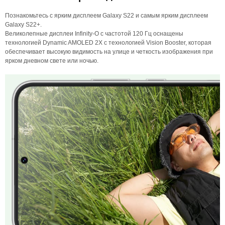
Познакомьтесь с ярким дисплеем Galaxy S22 и самым ярким дисплеем
Galaxy S22+.
Великолепные дисплеи Infinity-O с частотой 120 Гц оснащены
технологией Dynamic AMOLED 2X с технологией Vision Booster, которая
обеспечивает высокую видимость на улице и четкость изображения при
ярком дневном свете или ночью.