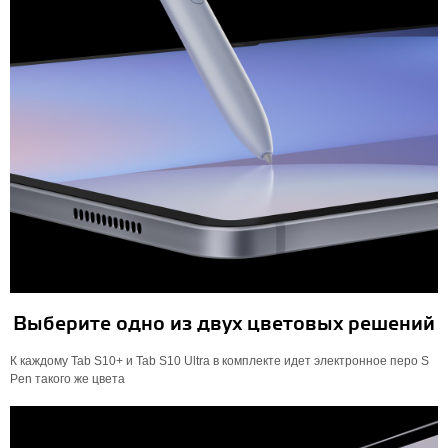
Выберите одно из двух цветовых решений
К каждому Tab S10+ и Tab S10 Ultra в комплекте идет электронное перо S
Pen такого же цвета