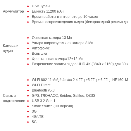
USB Type-C
Аккумулятор
Емкость 11200 мАч
Время работы в интернете до 10 часов
Время воспроизведения видео (беспроводной режим) до 1
Основная камера 13 Мп
Ультра широкоугольная камера 8 Мп
Камера и
Автофокус
аудио
Вспышка
Фронтальная камера12+12 Мп
Разрешение записи видео UHD 4K (3840 x 2160) для 30 кад
Wi-Fi 802.11a/b/g/n/ac/ax 2.4 ГГц +5 ГГц + 6 ГГц , HE160, 
Wi-Fi Direct
Bluetooth v5.3
Связь и
GPS, ГЛОНАСС, Beidou, Galileo, QZSS
подключение
USB 3.2 Gen 1
Smart Switch (ПК версия)
3G
4G/LTE
5G