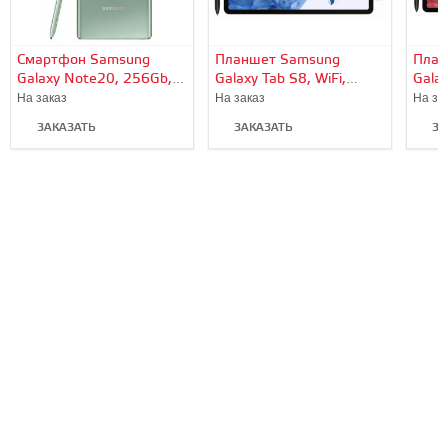
Смартфон Samsung
Планшет Samsung
План
Galaxy Note20, 256Gb,
Galaxy Tab S8, WiFi,
Galax
Mystic Green/Мятный
128Gb, Серебро
128G
На заказ
На заказ
На за
ЗАКАЗАТЬ
ЗАКАЗАТЬ
ЗА