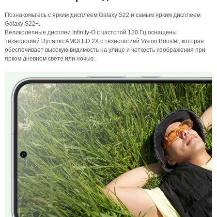
Познакомьтесь с ярким дисплеем Galaxy S22 и самым ярким дисплеем
Galaxy S22+.
Великолепные дисплеи Infinity-O с частотой 120 Гц оснащены
технологией Dynamic AMOLED 2X с технологией Vision Booster, которая
обеспечивает высокую видимость на улице и четкость изображения при
ярком дневном свете или ночью.