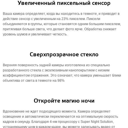
Увеличенный пиксельный сенсор
Ваша камера определяет, когда вы находитесь в темноте, и приводит в
действие сенсор с увеличенным на 23% пикселем. Пиксели
объединяются в группы, которые становятся одним большим пикселем,
притягивая больше света, что делает фото ярче. Обработка снижает
уровень шумов и увеличивает четкость.
Сверхпрозрачное стекло
Верхняя поверхность задней камеры изготовлена ​​из специально
разработанного стекла с эксклюзивным нанопокрытием с низким
коэффициентом отражения. Это означает, что камера уменьшает блики
объектива от света в темноте на 98%
Откройте магию ночи
Вдохновение не ждет подходящего момента. Камера определяет
освещение и автоматически переключается на оптимальную скорость
кадров в секунду. Благодаря 4-нм процессору с Super Night Solution,
устраняющему шум в каждом кадре, вы можете записывать видео от