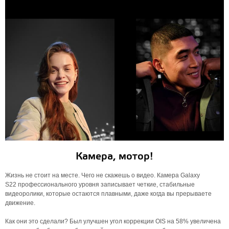
Камера, мотор!
Жизнь не стоит на месте. Чего не скажешь о видео. Камера Galaxy
S22 профессионального уровня записывает четкие, стабильные
видеоролики, которые остаются плавными, даже когда вы прерываете
движение.
Как они это сделали? Был улучшен угол коррекции OIS на 58% увеличена