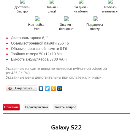
Доставка -
Новый -
14 дней -
Trade-in -
быстро!
факт!
на обмен!
меняемся!
Настройка -
Знания -
Поддержка -
free!
бесценно!
всегда!
Диагональ экрана 6,1"
Объем встроенной памяти 256 Гб
Объем оперативной памяти 8 Гб
Тройная камера 50+12+10 Мп
Емкость аккумулятора 3700 мА⋅ч
Указанные на сайте цены не являются публичной офертой
(ст.435 ГК РФ).
Указанные цены действительны при оплате наличными.
Поделиться…
Описание
Характеристики
Задать вопрос
Galaxy S22