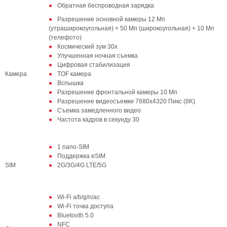
Обратная беспроводная зарядка
Разрешение основной камеры 12 Мп
(утраширокоугольная) + 50 Мп (широкоугольная) + 10 Мп
(телефото)
Космический зум 30х
Улучшенная ночная съемка
Цифровая стабилизация
Камера
TOF камера
Вспышка
Разрешение фронтальной камеры 10 Мп
Разрешение видеосъемки 7680x4320 Пикс (8K)
Съемка замедленного видео
Частота кадров в секунду 30
1 nano-SIM
Поддержка eSIM
SIM
2G/3G/4G LTE/5G
Wi-Fi a/b/g/n/ac
Wi-Fi точка доступа
Bluetooth 5.0
NFC