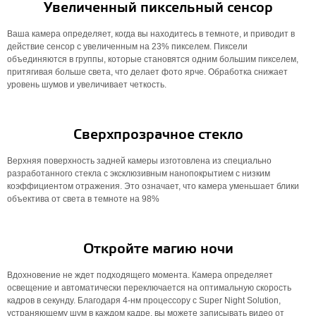
Увеличенный пиксельный сенсор
Ваша камера определяет, когда вы находитесь в темноте, и приводит в
действие сенсор с увеличенным на 23% пикселем. Пиксели
объединяются в группы, которые становятся одним большим пикселем,
притягивая больше света, что делает фото ярче. Обработка снижает
уровень шумов и увеличивает четкость.
Сверхпрозрачное стекло
Верхняя поверхность задней камеры изготовлена ​​из специально
разработанного стекла с эксклюзивным нанопокрытием с низким
коэффициентом отражения. Это означает, что камера уменьшает блики
объектива от света в темноте на 98%
Откройте магию ночи
Вдохновение не ждет подходящего момента. Камера определяет
освещение и автоматически переключается на оптимальную скорость
кадров в секунду. Благодаря 4-нм процессору с Super Night Solution,
устраняющему шум в каждом кадре, вы можете записывать видео от