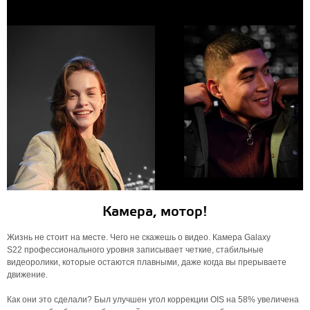
Камера, мотор!
Жизнь не стоит на месте. Чего не скажешь о видео. Камера Galaxy
S22 профессионального уровня записывает четкие, стабильные
видеоролики, которые остаются плавными, даже когда вы прерываете
движение.
Как они это сделали? Был улучшен угол коррекции OIS на 58% увеличена