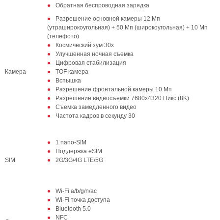
Обратная беспроводная зарядка
Разрешение основной камеры 12 Мп
(утраширокоугольная) + 50 Мп (широкоугольная) + 10 Мп
(телефото)
Космический зум 30х
Улучшенная ночная съемка
Цифровая стабилизация
Камера
TOF камера
Вспышка
Разрешение фронтальной камеры 10 Мп
Разрешение видеосъемки 7680x4320 Пикс (8K)
Съемка замедленного видео
Частота кадров в секунду 30
1 nano-SIM
Поддержка eSIM
SIM
2G/3G/4G LTE/5G
Wi-Fi a/b/g/n/ac
Wi-Fi точка доступа
Bluetooth 5.0
NFC