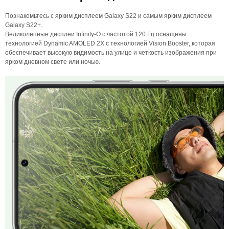
Познакомьтесь с ярким дисплеем Galaxy S22 и самым ярким дисплеем
Galaxy S22+.
Великолепные дисплеи Infinity-O с частотой 120 Гц оснащены
технологией Dynamic AMOLED 2X с технологией Vision Booster, которая
обеспечивает высокую видимость на улице и четкость изображения при
ярком дневном свете или ночью.