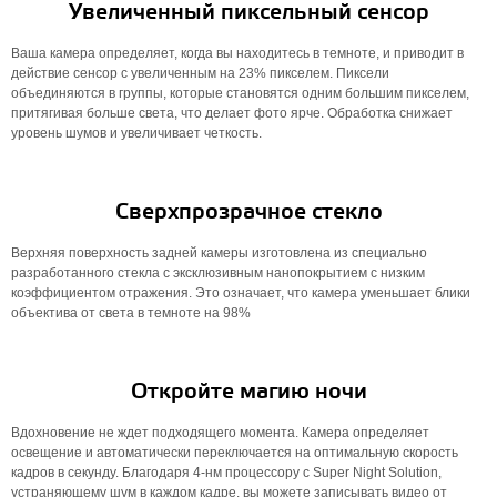
Увеличенный пиксельный сенсор
Ваша камера определяет, когда вы находитесь в темноте, и приводит в
действие сенсор с увеличенным на 23% пикселем. Пиксели
объединяются в группы, которые становятся одним большим пикселем,
притягивая больше света, что делает фото ярче. Обработка снижает
уровень шумов и увеличивает четкость.
Сверхпрозрачное стекло
Верхняя поверхность задней камеры изготовлена ​​из специально
разработанного стекла с эксклюзивным нанопокрытием с низким
коэффициентом отражения. Это означает, что камера уменьшает блики
объектива от света в темноте на 98%
Откройте магию ночи
Вдохновение не ждет подходящего момента. Камера определяет
освещение и автоматически переключается на оптимальную скорость
кадров в секунду. Благодаря 4-нм процессору с Super Night Solution,
устраняющему шум в каждом кадре, вы можете записывать видео от