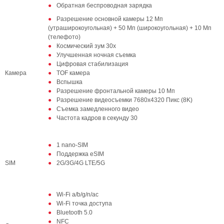
Обратная беспроводная зарядка
Разрешение основной камеры 12 Мп
(утраширокоугольная) + 50 Мп (широкоугольная) + 10 Мп
(телефото)
Космический зум 30х
Улучшенная ночная съемка
Цифровая стабилизация
Камера
TOF камера
Вспышка
Разрешение фронтальной камеры 10 Мп
Разрешение видеосъемки 7680x4320 Пикс (8K)
Съемка замедленного видео
Частота кадров в секунду 30
1 nano-SIM
Поддержка eSIM
SIM
2G/3G/4G LTE/5G
Wi-Fi a/b/g/n/ac
Wi-Fi точка доступа
Bluetooth 5.0
NFC