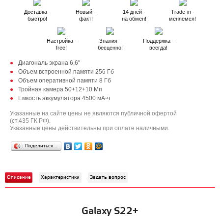
Доставка -
Новый -
14 дней -
Trade-in -
быстро!
факт!
на обмен!
меняемся!
Настройка -
Знания -
Поддержка -
free!
бесценно!
всегда!
Диагональ экрана 6,6"
Объем встроенной памяти 256 Гб
Объем оперативной памяти 8 Гб
Тройная камера 50+12+10 Мп
Емкость аккумулятора 4500 мА⋅ч
Указанные на сайте цены не являются публичной офертой
(ст.435 ГК РФ).
Указанные цены действительны при оплате наличными.
Поделиться…
Описание
Характеристики
Задать вопрос
Galaxy S22+