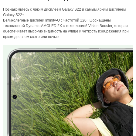
Познакомьтесь с ярким дисплеем Galaxy S22 и самым ярким дисплеем
Galaxy S22+.
Великолепные дисплеи Infinity-O с частотой 120 Гц оснащены
технологией Dynamic AMOLED 2X с технологией Vision Booster, которая
обеспечивает высокую видимость на улице и четкость изображения при
ярком дневном свете или ночью.