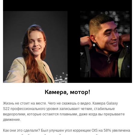
Камера, мотор!
Жизнь не стоит на месте. Чего не скажешь о видео. Камера Galaxy
S22 профессионального уровня записывает четкие, стабильные
видеоролики, которые остаются плавными, даже когда вы прерываете
движение.
Как они это сделали? Был улучшен угол коррекции OIS на 58% увеличена